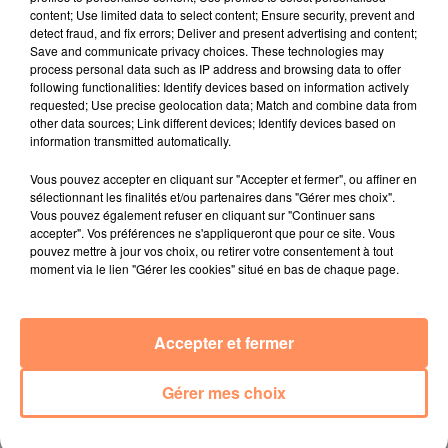
content; Use limited data to select content; Ensure security, prevent and
detect fraud, and fix errors; Deliver and present advertising and content;
Save and communicate privacy choices. These technologies may
process personal data such as IP address and browsing data to offer
following functionalities: Identify devices based on information actively
requested; Use precise geolocation data; Match and combine data from
other data sources; Link different devices; Identify devices based on
information transmitted automatically.
Vous pouvez accepter en cliquant sur "Accepter et fermer", ou affiner en
sélectionnant les finalités et/ou partenaires dans "Gérer mes choix".
Vous pouvez également refuser en cliquant sur "Continuer sans
9 décembre 2021
accepter". Vos préférences ne s'appliqueront que pour ce site. Vous
Le maire de Londres choisit un sapin de Noël
pouvez mettre à jour vos choix, ou retirer votre consentement à tout
moment via le lien "Gérer les cookies" situé en bas de chaque page.
fabriqué en déchets...
Accepter et fermer
Gérer mes choix