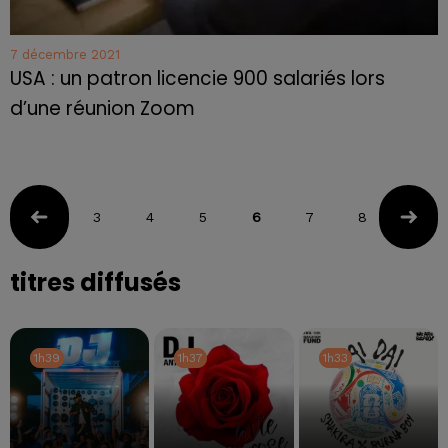
7 décembre 2021
USA : un patron licencie 900 salariés lors
d’une réunion Zoom
3
4
5
6
7
8
9
titres diffusés
1h39
1h39
1h37
1h37
1h33
1h33