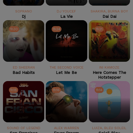
SOPRANO
DJ YOUCEF
SHAKIRA, BURNA BOY
Dj
La Vie
Dai Dai
1h30
1h30
1h24
1h24
1h21
1h21
ED SHEERAN
THE SECOND VOICE
INI KAMOZE
Bad Habits
Let Me Be
Here Comes The
Hotstepper
1h18
1h18
1h16
1h16
1h14
1h14
SOUND OF LEGEND
ALEX WARREN
LUIZA, BLEU SOLEIL
San Francisco
Fever Dream
Soleil Bleu