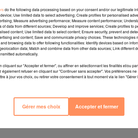
ers
do the following data processing based on your consent and/or our legitimate int
device; Use limited data to select advertising; Create profiles for personalised adver
vertising; Measure advertising performance; Measure content performance; Unders
ns of data from different sources; Develop and improve services; Create profiles to 
alised content; Use limited data to select content; Ensure security, prevent and detect
ertising and content; Save and communicate privacy choices. These technologies
and browsing data to offer following functionalities: Identify devices based on infor
eolocation data; Match and combine data from other data sources; Link different de
nsmitted automatically.
cliquant sur "Accepter et fermer", ou affiner en sélectionnant les finalités et/ou pa
 également refuser en cliquant sur "Continuer sans accepter". Vos préférences ne 
tre à jour vos choix, ou retirer votre consentement à tout moment via le lien "Gérer 
e - Star Business
Gérer mes choix
Accepter et fermer