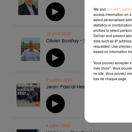
We and
our (447) partn
access information on a 
select personalised ad
statistics or combinatio
profiles to select person
29 août 2025
Deliver and present adv
Olivier Bonifay - Star Business
data such as IP address 
requested; Use precise g
based on information tra
Vous pouvez accepter en 
mes choix". Vous pouvez
ce site. Vous pouvez met
bas de chaque page.
21 juillet 2025
Jean-Pascal Hesse, Salon de Provenc
8 juillet 2025