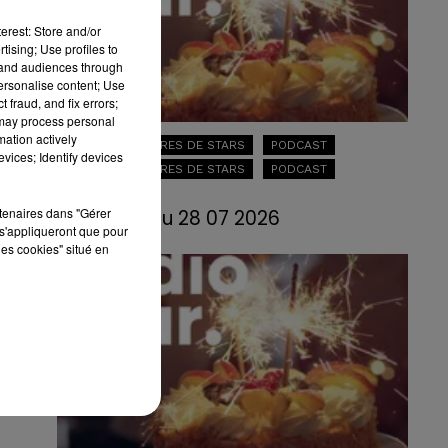
erest: Store and/or
tising; Use profiles to
tand audiences through
personalise content; Use
 fraud, and fix errors;
 may process personal
mation actively
LES ANNIVERSAIRES DE STARS
PODCAST
vices; Identify devices
LES ANNIVERSAIRES DE STARS
PODCAST
28 juillet 2026
rtenaires dans "Gérer
LES ANNIV du 28 07 2026
s'appliqueront que pour
les cookies" situé en