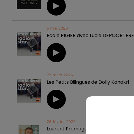
5 mai 2026
Ecole PIGIER avec Lucie DEPOORTERE 
27 mars 2026
Les Petits Bilingues de Dolly Kanakri -
23 février 2026
Laurent Fromageau Credit Agricole A