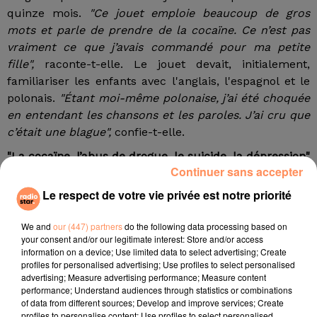
quinze mois.
"Ce jouet emploie beaucoup de gros
mots et parle de prendre de la cocaïne. Ce n’est pas
vraiment ce que j’avais commandé pour ma petite
fille",
raconte-t-elle. Le jouet devait, initialement,
familiariser les enfants avec l'anglais, l'espagnol et le
polonais.
"Étant moi-même polonaise, j’ai été choquée
en entendant les chansons et les paroles. J’ai cru que
c’était une blague",
confie-t-elle.
"La cocaïne, l’abus de drogue, le suicide, la dépression"
Continuer sans accepter
Le rappeur nommé Cypsis mentionnait dans cette
Le respect de votre vie privée est notre priorité
chanson reprise par le cactus dansant
"la cocaïne,
l’abus de drogue, le suicide, la dépression, le tout dans
We and
our (447) partners
do the following data processing based on
un langage très peu châtié".
Les magasins Walmart ont
your consent and/or our legitimate interest: Store and/or access
été alertés, et ont retiré le cactus chantant de la vente.
information on a device; Use limited data to select advertising; Create
"Ces articles sont vendus par un vendeur tiers sur
profiles for personalised advertising; Use profiles to select personalised
advertising; Measure advertising performance; Measure content
notre site. Nous allons retirer ces objets et mener une
performance; Understand audiences through statistics or combinations
enquête",
explique la direction dans les colonnes de
of data from different sources; Develop and improve services; Create
CTV News.
profiles to personalise content; Use profiles to select personalised