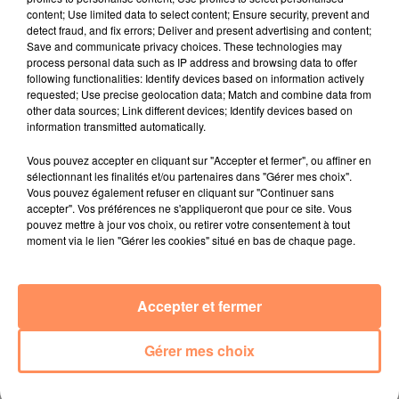
content; Use limited data to select content; Ensure security, prevent and
En revanche, le cactus chantant est toujours
detect fraud, and fix errors; Deliver and present advertising and content;
Save and communicate privacy choices. These technologies may
disponible que les plateformes d'Amazon ou d'Alibaba
process personal data such as IP address and browsing data to offer
notamment.
"Ils sont attribués à une variété de
following functionalities: Identify devices based on information actively
vendeurs, et la quantité phénoménale de cactus
requested; Use precise geolocation data; Match and combine data from
other data sources; Link different devices; Identify devices based on
chantants laisse penser qu’il s’agit d’une opération de
information transmitted automatically.
dropshipping",
détaille un article de The Guardian. Ce
principe de dropshiping consiste à chercher un produit
Vous pouvez accepter en cliquant sur "Accepter et fermer", ou affiner en
sélectionnant les finalités et/ou partenaires dans "Gérer mes choix".
bon marché, susceptible d'avoir un succès mondial, et
Vous pouvez également refuser en cliquant sur "Continuer sans
le dropshipper fait le lien entre fournisseur et
accepter". Vos préférences ne s'appliqueront que pour ce site. Vous
acheteurs, rappelle Courrier international.
pouvez mettre à jour vos choix, ou retirer votre consentement à tout
moment via le lien "Gérer les cookies" situé en bas de chaque page.
fil actus
4 juillet 2022
Accepter et fermer
Radio Star Live avec Dadju
Gérer mes choix
27 juin 2022
Marseille : une application pour mettre en
relation extras et...