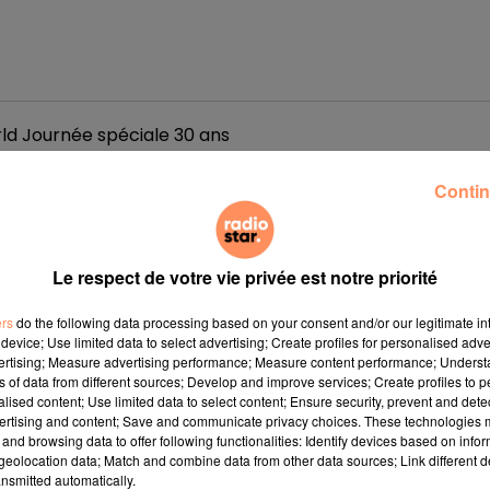
ld Journée spéciale 30 ans
Choni Fernandez est directrice de l'expérience client et du développement durable à PortAventura World. Nous sommes au siège administratif du parc.
Contin
Le respect de votre vie privée est notre priorité
rld Journée spéciale 30 ans
ers
do the following data processing based on your consent and/or our legitimate int
device; Use limited data to select advertising; Create profiles for personalised adver
Fernando Aldecoa est le Directeur Général de PortAventura World. Nous sommes au siège administratif du parc, avec les attractions en arrière plan.
vertising; Measure advertising performance; Measure content performance; Unders
ns of data from different sources; Develop and improve services; Create profiles to 
alised content; Use limited data to select content; Ensure security, prevent and detect
ertising and content; Save and communicate privacy choices. These technologies
and browsing data to offer following functionalities: Identify devices based on infor
eolocation data; Match and combine data from other data sources; Link different de
nsmitted automatically.