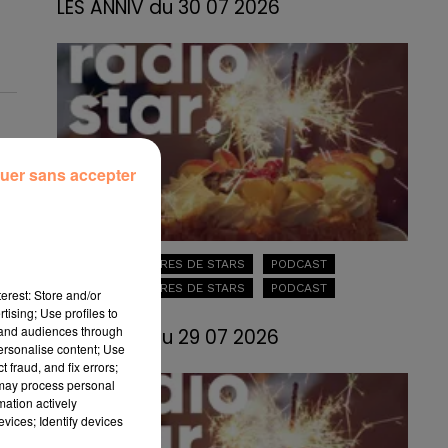
LES ANNIV du 30 07 2026
uer sans accepter
LES ANNIVERSAIRES DE STARS
PODCAST
LES ANNIVERSAIRES DE STARS
PODCAST
erest: Store and/or
tising; Use profiles to
29 juillet 2026
tand audiences through
LES ANNIV du 29 07 2026
personalise content; Use
 fraud, and fix errors;
 may process personal
mation actively
vices; Identify devices