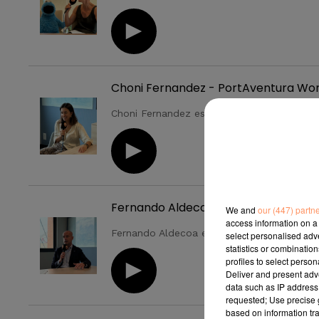
Choni Fernandez - PortAventura Wor
Fernando Aldecoa - PortAventura Wo
We and
our (447) partn
access information on a 
select personalised ad
statistics or combinatio
profiles to select person
Deliver and present adv
data such as IP address 
requested; Use precise g
based on information tra