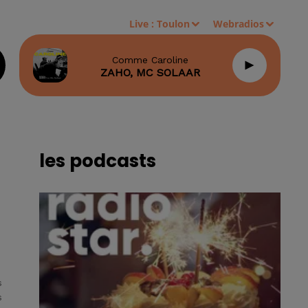
Live :
Toulon
Webradios
Comme Caroline
ZAHO, MC SOLAAR
les podcasts
s
s