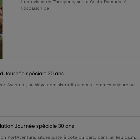
la province de Tarragone, sur la Costa Daurada. A
l'occasion de
d Journée spéciale 30 ans
Noémie Serrano est chef de produit chez PortAventura, au siège administratif où nous sommes aujourd'hui, juste à coté du parc
tion Journée spéciale 30 ans
Paola Grommes, responsable de la Fondation PortAventura, située juste à coté du parc, dans un lieu calme et arboré.