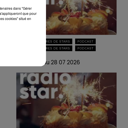
rtenaires dans "Gérer
s'appliqueront que pour
les cookies" situé en
LES ANNIVERSAIRES DE STARS
PODCAST
LES ANNIVERSAIRES DE STARS
PODCAST
28 juillet 2026
LES ANNIV du 28 07 2026