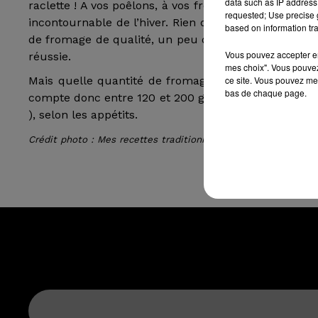
data such as IP address 
raclette ! A vos poêlons, à vos fromages, à vos pomme
requested; Use precise g
incontournable de l’hiver. Rien de plus facile qu’un
based on information tra
de fromage de qualité, un peu de charcuterie, une 
Vous pouvez accepter en 
réussie.
mes choix". Vous pouvez
ce site. Vous pouvez met
Mais quelle quantité de fromage doit-on prévoir ? 
bas de chaque page.
compte donc entre 120 et 200 g de fromage à raclet
), selon les appétits.
Crédit photo : Mes recettes traditionnelles