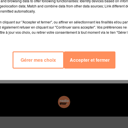
and browsing data to offer following functionalities: Identify devices based on infor
s de terre ! Plat convivial par excellence, la raclette est
eolocation data; Match and combine data from other data sources; Link different de
e raclette, elle nous réchauffe le cœur et le ventre. Un b
nsmitted automatically.
pomme de terre au four suffisent pour que votre soirée s
cliquant sur "Accepter et fermer", ou affiner en sélectionnant les finalités et/ou pa
 également refuser en cliquant sur "Continuer sans accepter". Vos préférences ne 
tre à jour vos choix, ou retirer votre consentement à tout moment via le lien "Gérer 
Suivez l‘adage : mieux vaut prévoir trop que pas assez.
te par personne (davantage, si on est en mode “compétiti
Gérer mes choix
Accepter et fermer