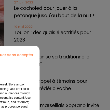
27 juin 2022
Le cocholed pour jouer à la
pétanque jusqu'au bout de la nuit !
10 mai 2022
Toulon : des quais électrifiés pour
2023 !
10 mai 2022
uer sans accepter
Cassis organise sa traditionnelle
"Fête du vin"
10 mai 2022
Marseille : appel à témoins pour
erest: Store and/or
retrouver Frédéric Pache
tising; Use profiles to
uis
tand audiences through
personalise content; Use
8 mai 2022
 fraud, and fix errors;
Le rappeur marseillais Soprano invité
 la
 may process personal