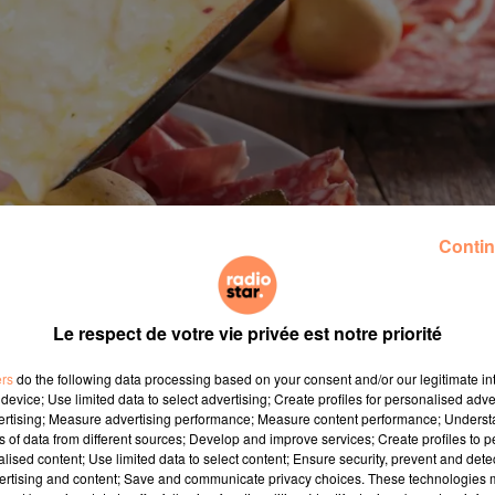
Contin
Le respect de votre vie privée est notre priorité
ers
do the following data processing based on your consent and/or our legitimate int
device; Use limited data to select advertising; Create profiles for personalised adver
le de la raclette… Eh oui ! Ce n’est pas une blague: dep
vertising; Measure advertising performance; Measure content performance; Unders
ns of data from different sources; Develop and improve services; Create profiles to 
cette recette à base de fromage que l’on ne présente plus.
alised content; Use limited data to select content; Ensure security, prevent and detect
 Un espoir subsiste : celui de voir arriver la saison de
ertising and content; Save and communicate privacy choices. These technologies