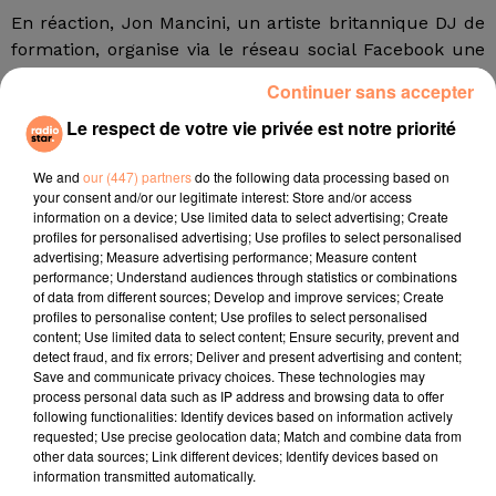
En réaction, Jon Mancini, un artiste britannique DJ de
formation, organise via le réseau social Facebook une
gigantesque fête censée se dérouler en plein cœur de
Continuer sans accepter
Londres au 10 Downing Street : le lieu de résidence du
Le respect de votre vie privée est notre priorité
Premier ministre britannique !
Une performance colossale pour cette initiative
We and
our (447) partners
do the following data processing based on
montée de toutes pièces pour se "moquer" des
your consent and/or our legitimate interest: Store and/or access
information on a device; Use limited data to select advertising; Create
récentes polémiques du gouvernement britannique,
profiles for personalised advertising; Use profiles to select personalised
selon les médias britanniques. Ce dernier est
advertising; Measure advertising performance; Measure content
également gentiment égratigné dans la rapide
performance; Understand audiences through statistics or combinations
of data from different sources; Develop and improve services; Create
description de l’événement. :
"Programmation : Boris
profiles to personalise content; Use profiles to select personalised
Johnson et ses copains, aucune distanciation sociale
content; Use limited data to select content; Ensure security, prevent and
requise. Invitez qui vous voulez. Apportez vos propres
detect fraud, and fix errors; Deliver and present advertising and content;
Save and communicate privacy choices. These technologies may
gâteaux apéritifs et boissons".
So British !
process personal data such as IP address and browsing data to offer
following functionalities: Identify devices based on information actively
Crédit photo : Tom Nicholson - Reuters
requested; Use precise geolocation data; Match and combine data from
fil actus
other data sources; Link different devices; Identify devices based on
information transmitted automatically.