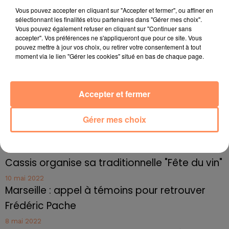
Vous pouvez accepter en cliquant sur "Accepter et fermer", ou affiner en
4 juillet 2022
sélectionnant les finalités et/ou partenaires dans "Gérer mes choix".
Radio Star Live avec Dadju
Vous pouvez également refuser en cliquant sur "Continuer sans
accepter". Vos préférences ne s'appliqueront que pour ce site. Vous
27 juin 2022
pouvez mettre à jour vos choix, ou retirer votre consentement à tout
Marseille : une application pour mettre en
moment via le lien "Gérer les cookies" situé en bas de chaque page.
relation extras et...
27 juin 2022
Le cocholed pour jouer à la pétanque
Accepter et fermer
jusqu'au bout de la nuit !
Gérer mes choix
10 mai 2022
Toulon : des quais électrifiés pour 2023 !
10 mai 2022
Cassis organise sa traditionnelle "Fête du vin"
10 mai 2022
Marseille : appel à témoins pour retrouver
Frédéric Pache
8 mai 2022