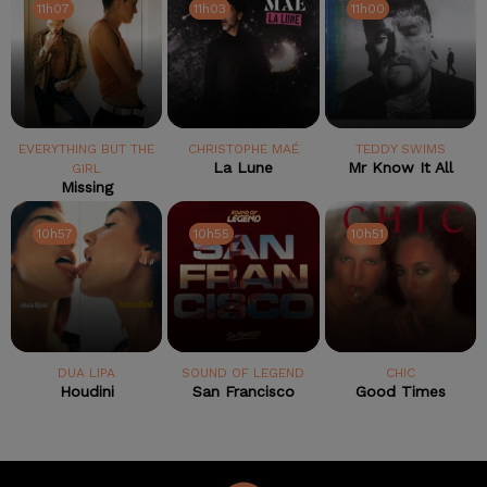
11h07
11h07
11h03
11h03
11h00
11h00
EVERYTHING BUT THE
CHRISTOPHE MAÉ
TEDDY SWIMS
La Lune
Mr Know It All
GIRL
Missing
10h57
10h57
10h55
10h55
10h51
10h51
DUA LIPA
SOUND OF LEGEND
CHIC
Houdini
San Francisco
Good Times