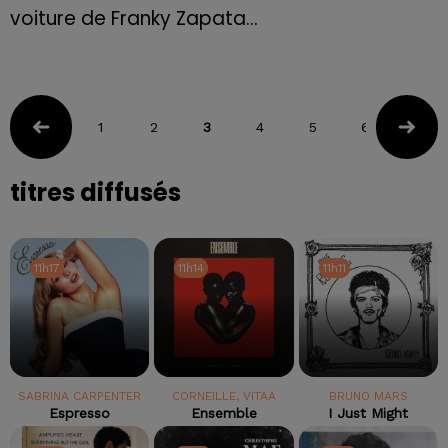
voiture de Franky Zapata...
1
2
3
4
5
6
titres diffusés
11h17
11h17
11h14
11h14
11h11
11h11
SABRINA CARPENTER
CORNEILLE, VITAA
BRUNO MARS
Espresso
Ensemble
I Just Might