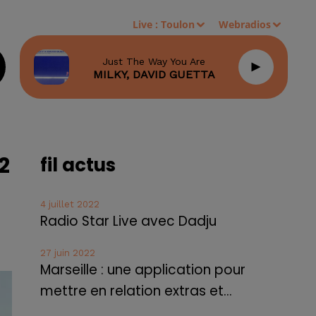
Live :
Toulon
Webradios
Just The Way You Are
MILKY, DAVID GUETTA
2
fil actus
4 juillet 2022
Radio Star Live avec Dadju
27 juin 2022
Marseille : une application pour
mettre en relation extras et...