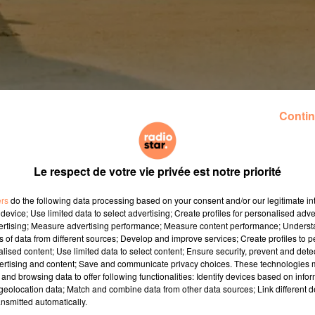
Contin
ent déjà à leurs prochains congés. Vacances de février,
eront le 1er-Mai et tous les ponts ? Quand poser ses con
Le respect de votre vie privée est notre priorité
prise scolaire aura lieu le jeudi 2 septembre 2021, selon
ers
do the following data processing based on your consent and/or our legitimate int
device; Use limited data to select advertising; Create profiles for personalised adver
 les dates sont similaires pour toutes les zones, elles s
vertising; Measure advertising performance; Measure content performance; Unders
s fêtes de Noël, les élèves seront libres à partir du
ns of data from different sources; Develop and improve services; Create profiles to 
alised content; Use limited data to select content; Ensure security, prevent and detect
ertising and content; Save and communicate privacy choices. These technologies
and browsing data to offer following functionalities: Identify devices based on infor
 indépendantes les unes des autres. La zone B profitera 
eolocation data; Match and combine data from other data sources; Link different de
zone B prendra ses vacances de Pâques du 9 au 25 avril 20
nsmitted automatically.
juillet 2022, selon le calendrier scolaire du Ministère