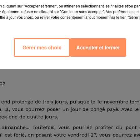
cliquant sur "Accepter et fermer", ou affiner en sélectionnant les finalités et/ou pa
 également refuser en cliquant sur "Continuer sans accepter". Vos préférences ne 
, en plus des jours fériés habituels :
tre à jour vos choix, ou retirer votre consentement à tout moment via le lien "Gérer 
Gérer mes choix
Accepter et fermer
s,
022
k-end prolongé de trois jours, puisque le 1e novembre to
e, là, vous pourrez poser un jour de congé payé. Avec le
eek-end de quatre jours.
dimanche... Toutefois, vous pourrez profiter du pont 
ui est férié, en posant votre vendredi 27, vous pourrez av