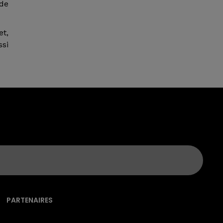
 de
et,
ssi
PARTENAIRES