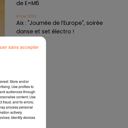
de E=M6
8 mai 2022
Aix : "Journée de l’Europe", soirée
danse et set électro !
uer sans accepter
 de
gés
 le
erest: Store and/or
tising; Use profiles to
ont
tand audiences through
 18
personalise content; Use
 fraud, and fix errors;
 may process personal
mation actively
des
vices; Identify devices
22.
 de