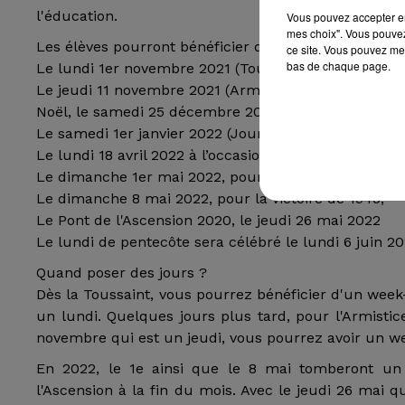
l'éducation.
Vous pouvez accepter en 
mes choix". Vous pouvez
Les élèves pourront bénéficier du Pont de l'Ascension
ce site. Vous pouvez met
bas de chaque page.
Le lundi 1er novembre 2021 (Toussaint)
Le jeudi 11 novembre 2021 (Armistice)
Noël, le samedi 25 décembre 2021
Le samedi 1er janvier 2022 (Jour de l'an)
Le lundi 18 avril 2022 à l’occasion du Lundi de Pâque
Le dimanche 1er mai 2022, pour la fête du travail
Le dimanche 8 mai 2022, pour la victoire de 1945,
Le Pont de l'Ascension 2020, le jeudi 26 mai 2022
Le lundi de pentecôte sera célébré le lundi 6 juin 2
Quand poser des jours ?
Dès la Toussaint, vous pourrez bénéficier d'un wee
un lundi. Quelques jours plus tard, pour l'Armistic
novembre qui est un jeudi, vous pourrez avoir un w
En 2022, le 1e ainsi que le 8 mai tomberont un 
l'Ascension à la fin du mois. Avec le jeudi 26 mai q