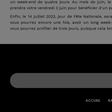
un week-end de quatre jours. Au mois de juin, le 
prendre votre vendredi 3 juin pour bénéficier d'un p
Enfin, le 14 juillet 2022, jour de Fête Nationale, se
vous pourrez encore une fois, avoir un long week-e
vous pourrez profiter de trois jours, puisque cela t
ACCUEIL
R