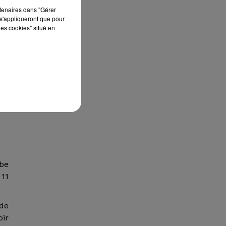
rtenaires dans "Gérer
s'appliqueront que pour
les cookies" situé en
mbe
 11
de
oir