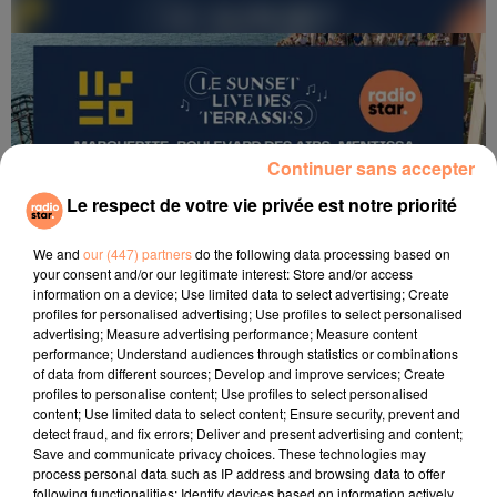
Continuer sans accepter
Le respect de votre vie privée est notre priorité
We and
our (447) partners
do the following data processing based on
your consent and/or our legitimate interest: Store and/or access
information on a device; Use limited data to select advertising; Create
profiles for personalised advertising; Use profiles to select personalised
advertising; Measure advertising performance; Measure content
performance; Understand audiences through statistics or combinations
of data from different sources; Develop and improve services; Create
profiles to personalise content; Use profiles to select personalised
content; Use limited data to select content; Ensure security, prevent and
23 juin 2026
detect fraud, and fix errors; Deliver and present advertising and content;
Les Sunset Live des Terrasses 2026
Save and communicate privacy choices. These technologies may
process personal data such as IP address and browsing data to offer
La programmation des Sunset Live des Terrasses est là
following functionalities: Identify devices based on information actively