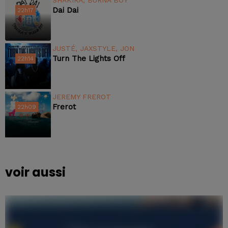
SHAKIRA, BURNA BOY
Dai Dai
22h17
22h17
JUSTÉ, JAXSTYLE, JON
Turn The Lights Off
22h14
22h14
JEREMY FREROT
Frerot
22h09
22h09
voir aussi