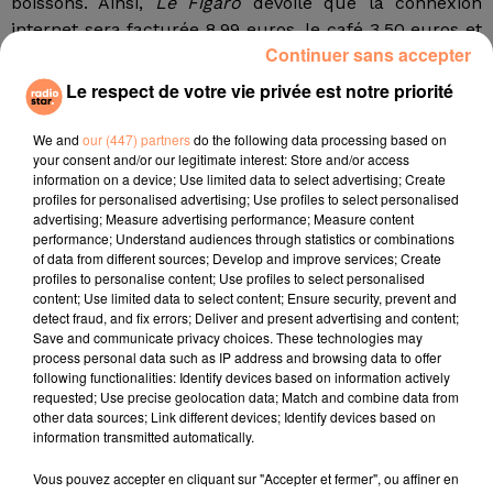
boissons. Ainsi,
Le Figaro
dévoile que la connexion
internet sera facturée 8,99 euros, le café 3,50 euros et
Continuer sans accepter
le gin tonic 6,50 euros. Concernant les repas chauds
avec boissons, l'offre complète coûtera 35 euros.
Le respect de votre vie privée est notre priorité
Quant à l’enregistrement de bagage, il reviendra à au
moins 40 euros.
We and
our (447) partners
do the following data processing based on
your consent and/or our legitimate interest: Store and/or access
Une première année très encourageante
information on a device; Use limited data to select advertising; Create
profiles for personalised advertising; Use profiles to select personalised
Lancée en juin 2017 à Barcelone avec quatre
advertising; Measure advertising performance; Measure content
destinations proposées aux clients, à savoir Los
performance; Understand audiences through statistics or combinations
of data from different sources; Develop and improve services; Create
Angeles, Buenos Aires, Punta Cana et San Francisco,
profiles to personalise content; Use profiles to select personalised
Level présente un bilan très positif pour sa première
content; Use limited data to select content; Ensure security, prevent and
d'année d'activité, avec un taux de remplissage sur
detect fraud, and fix errors; Deliver and present advertising and content;
Save and communicate privacy choices. These technologies may
chaque vol de près de 100%.
process personal data such as IP address and browsing data to offer
fil actus
following functionalities: Identify devices based on information actively
requested; Use precise geolocation data; Match and combine data from
other data sources; Link different devices; Identify devices based on
information transmitted automatically.
4 juillet 2022
Radio Star Live avec Dadju
Vous pouvez accepter en cliquant sur "Accepter et fermer", ou affiner en