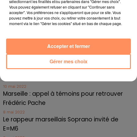
sélectionnant les finalités et/ou partenaires dans "Gérer mes choix".
27 juin 2022
Vous pouvez également refuser en cliquant sur "Continuer sans
Marseille : une application pour mettre en
accepter". Vos préférences ne s'appliqueront que pour ce site. Vous
relation extras et...
pouvez mettre à jour vos choix, ou retirer votre consentement à tout
moment via le lien "Gérer les cookies" situé en bas de chaque page.
27 juin 2022
Le cocholed pour jouer à la pétanque
jusqu'au bout de la nuit !
Accepter et fermer
10 mai 2022
Toulon : des quais électrifiés pour 2023 !
Gérer mes choix
10 mai 2022
Cassis organise sa traditionnelle "Fête du vin"
10 mai 2022
Marseille : appel à témoins pour retrouver
Frédéric Pache
8 mai 2022
Le rappeur marseillais Soprano invité de
E=M6