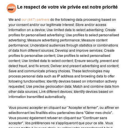
grande majorité des joueurs étant des joueurs âgés en
Le respect de votre vie privée est notre priorité
France, nous pouvons imaginer que l’effet du
covonavirus se ressent déjà sur la vente des tickets
We and
our (447) partners
do the following data processing based on
Euromillions dans l’hexagone. Le mal n’a toutefois pas
your consent and/or our legitimate interest: Store and/or access
été uniquement français puisque personne n’a trouvé
information on a device; Use limited data to select advertising; Create
la combinaison gagnante du dernier tirage du 10 mars.
profiles for personalised advertising; Use profiles to select personalised
advertising; Measure advertising performance; Measure content
Ce soir, pour ce tirage Euromillions du vendredi 13
performance; Understand audiences through statistics or combinations
mars 2020, tentez votre chance pour espérer
of data from different sources; Develop and improve services; Create
remporter le jackpot de 54 millions d’euros.
profiles to personalise content; Use profiles to select personalised
content; Use limited data to select content; Ensure security, prevent and
fil actus
detect fraud, and fix errors; Deliver and present advertising and content;
Save and communicate privacy choices. These technologies may
process personal data such as IP address and browsing data to offer
4 juillet 2022
following functionalities: Identify devices based on information actively
Radio Star Live avec Dadju
requested; Use precise geolocation data; Match and combine data from
other data sources; Link different devices; Identify devices based on
27 juin 2022
information transmitted automatically.
Marseille : une application pour mettre en
Vous pouvez accepter en cliquant sur "Accepter et fermer", ou affiner en
relation extras et...
sélectionnant les finalités et/ou partenaires dans "Gérer mes choix".
Vous pouvez également refuser en cliquant sur "Continuer sans
27 juin 2022
accepter". Vos préférences ne s'appliqueront que pour ce site. Vous
Le cocholed pour jouer à la pétanque
pouvez mettre à jour vos choix, ou retirer votre consentement à tout