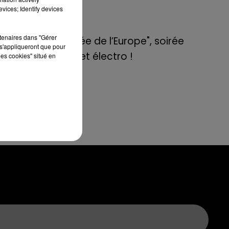
de E=M6
vices; Identify devices
8 mai 2022
rtenaires dans "Gérer
Aix : "Journée de l’Europe", soirée
s'appliqueront que pour
danse et set électro !
les cookies" situé en
ec
n