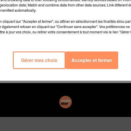
armi les objets qui sont tombés du véhicule, un plat en
eolocation data; Match and combine data from other data sources; Link different de
astrer dans le pare-brise d’une automobiliste, rapporte
nsmitted automatically.
cliquant sur "Accepter et fermer", ou affiner en sélectionnant les finalités et/ou pa
 également refuser en cliquant sur "Continuer sans accepter". Vos préférences ne 
légèrement blessée au poignet par les éclats de verre du
tre à jour vos choix, ou retirer votre consentement à tout moment via le lien "Gérer 
e à l’hôpital. L’accident a provoqué un ralentissement av
utomobilistes ont été coincés dans un embouteillage d’u
 indiquent nos confrères. Projetée sur la voie d’en face,
Gérer mes choix
Accepter et fermer
e, sans engendrer d’accident.