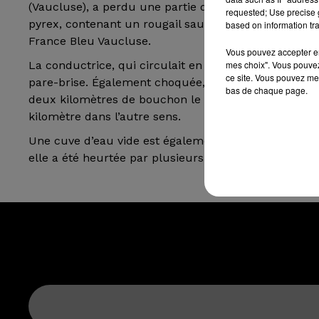
(Vaucluse), a perdu une partie de son chargement. P
requested; Use precise g
pyrex, contenant un rougail saucisse, est venu s’enc
based on information tra
France Bleu Vaucluse.
Vous pouvez accepter en 
mes choix". Vous pouvez
La conductrice, qui circulait en sens inverse, a été 
ce site. Vous pouvez met
pare-brise. Également choquée, elle a été transporté
bas de chaque page.
deux kilomètres de bouchon le sens nord-sud. Les a
kilomètre dans l’autre sens.
Une cuve d’eau vide est également tombée du pick-up,
elle a été heurtée par plusieurs voitures. Par chanc