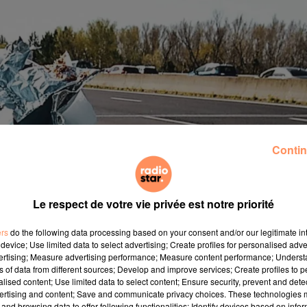
Contin
Le respect de votre vie privée est notre priorité
ers
do the following data processing based on your consent and/or our legitimate int
device; Use limited data to select advertising; Create profiles for personalised adver
vertising; Measure advertising performance; Measure content performance; Unders
ns of data from different sources; Develop and improve services; Create profiles to 
alised content; Use limited data to select content; Ensure security, prevent and detect
ertising and content; Save and communicate privacy choices. These technologies
oroute A7 dans le sens nord-sud à hauteur d’Orange
and browsing data to offer following functionalities: Identify devices based on infor