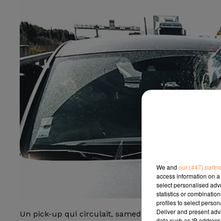
We and
our (447) partn
access information on a 
select personalised ad
statistics or combinatio
profiles to select person
Deliver and present adv
Un pick-up qui circulait, samedi 13 mars, sur l’aut
data such as IP address 