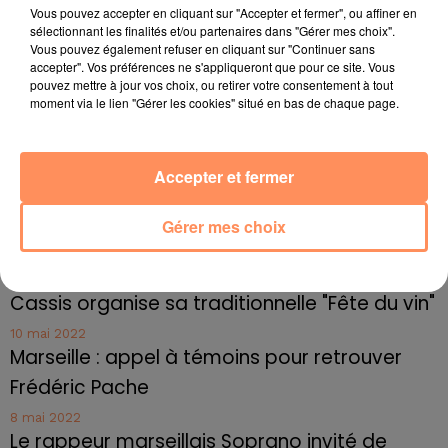
4 juillet 2022
Vous pouvez accepter en cliquant sur "Accepter et fermer", ou affiner en
Radio Star Live avec Dadju
sélectionnant les finalités et/ou partenaires dans "Gérer mes choix".
Vous pouvez également refuser en cliquant sur "Continuer sans
27 juin 2022
accepter". Vos préférences ne s'appliqueront que pour ce site. Vous
Marseille : une application pour mettre en
pouvez mettre à jour vos choix, ou retirer votre consentement à tout
moment via le lien "Gérer les cookies" situé en bas de chaque page.
relation extras et...
27 juin 2022
Le cocholed pour jouer à la pétanque
Accepter et fermer
jusqu'au bout de la nuit !
Gérer mes choix
10 mai 2022
Toulon : des quais électrifiés pour 2023 !
10 mai 2022
Cassis organise sa traditionnelle "Fête du vin"
10 mai 2022
Marseille : appel à témoins pour retrouver
Frédéric Pache
8 mai 2022
Le rappeur marseillais Soprano invité de