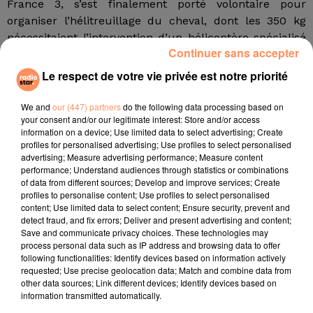
France 3, s’est finalement porté volontaire pour
organiser l’hélitreuillage du cheval, dont les 350 kg
nécessitaient l’intervention d’un hélicoptère spécialisé
Continuer sans accepter
dans le portage de charge lourde.
Le respect de votre vie privée est notre priorité
Les yeux bandés pour ne pas l'effrayer
Après une nuit passée aux côtés des sapeurs-
We and
our (447) partners
do the following data processing based on
pompiers, Rio a donc été pris en charge mercredi.
your consent and/or our legitimate interest: Store and/or access
information on a device; Use limited data to select advertising; Create
"Nous lui avons administré un calmant et bandé les
profiles for personalised advertising; Use profiles to select personalised
yeux, puis on l’a soigneusement attaché pour qu’il
advertising; Measure advertising performance; Measure content
reste bien droit",
détaille le vétérinaire des sapeurs-
performance; Understand audiences through statistics or combinations
of data from different sources; Develop and improve services; Create
pompiers. Après quelques minutes de vol, Rio a atterri
profiles to personalise content; Use profiles to select personalised
en douceur sur le stade Eric Di Meco à Robion.
"Il a
content; Use limited data to select content; Ensure security, prevent and
brouté et gratté un peu, comme si rien ne s’était
detect fraud, and fix errors; Deliver and present advertising and content;
Save and communicate privacy choices. These technologies may
passé",
ajoute le vétérinaire. Tout est bien qui finit bien
process personal data such as IP address and browsing data to offer
!
following functionalities: Identify devices based on information actively
requested; Use precise geolocation data; Match and combine data from
fil actus
other data sources; Link different devices; Identify devices based on
information transmitted automatically.