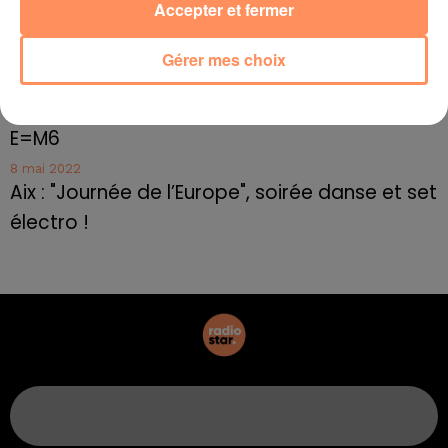
10 mai 2022
Accepter et fermer
Marseille : appel à témoins pour retrouver
Frédéric Pache
Gérer mes choix
8 mai 2022
Le rappeur marseillais Soprano invité de
E=M6
8 mai 2022
Aix : "Journée de l’Europe", soirée danse et set
électro !