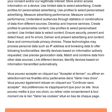
your consent and/or our legitimate interest: Store and/or access
information on a device; Use limited data to select advertising; Create
E.F.
profiles for personalised advertising; Use profiles to select personalised
fil actus
advertising; Measure advertising performance; Measure content
performance; Understand audiences through statistics or combinations
of data from different sources; Develop and improve services; Create
profiles to personalise content; Use profiles to select personalised
4 juillet 2022
content; Use limited data to select content; Ensure security, prevent and
Radio Star Live avec Dadju
detect fraud, and fix errors; Deliver and present advertising and content;
Save and communicate privacy choices. These technologies may
27 juin 2022
process personal data such as IP address and browsing data to offer
Marseille : une application pour mettre en
following functionalities: Identify devices based on information actively
requested; Use precise geolocation data; Match and combine data from
relation extras et...
other data sources; Link different devices; Identify devices based on
information transmitted automatically.
27 juin 2022
Le cocholed pour jouer à la pétanque
Vous pouvez accepter en cliquant sur "Accepter et fermer", ou affiner en
jusqu'au bout de la nuit !
sélectionnant les finalités et/ou partenaires dans "Gérer mes choix".
Vous pouvez également refuser en cliquant sur "Continuer sans
10 mai 2022
accepter". Vos préférences ne s'appliqueront que pour ce site. Vous
Toulon : des quais électrifiés pour 2023 !
pouvez mettre à jour vos choix, ou retirer votre consentement à tout
moment via le lien "Gérer les cookies" situé en bas de chaque page.
10 mai 2022
Cassis organise sa traditionnelle "Fête du vin"