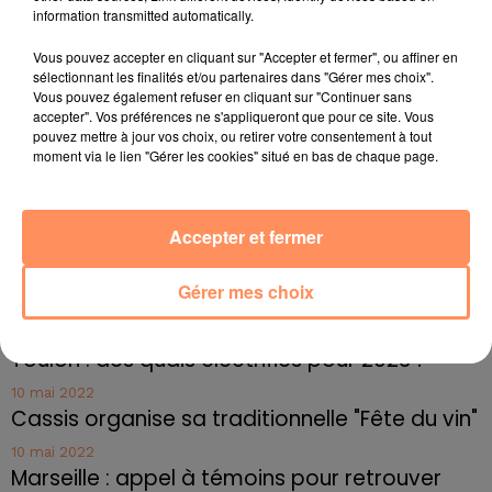
information transmitted automatically.
fil actus
Vous pouvez accepter en cliquant sur "Accepter et fermer", ou affiner en
sélectionnant les finalités et/ou partenaires dans "Gérer mes choix".
4 juillet 2022
Vous pouvez également refuser en cliquant sur "Continuer sans
Radio Star Live avec Dadju
accepter". Vos préférences ne s'appliqueront que pour ce site. Vous
pouvez mettre à jour vos choix, ou retirer votre consentement à tout
27 juin 2022
moment via le lien "Gérer les cookies" situé en bas de chaque page.
Marseille : une application pour mettre en
relation extras et...
Accepter et fermer
27 juin 2022
Le cocholed pour jouer à la pétanque
Gérer mes choix
jusqu'au bout de la nuit !
10 mai 2022
Toulon : des quais électrifiés pour 2023 !
10 mai 2022
Cassis organise sa traditionnelle "Fête du vin"
10 mai 2022
Marseille : appel à témoins pour retrouver