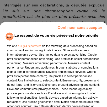
Interrogée sur ses déclarations, la députée explique
"Je suis sur une circonscription rurale où la
prostitution est de plus en plus présente avec des
jeunes femmes parfois très jeunes qui sont sur le bord
Continuer sans accepter
des routes toute l'année, c'est-à-dire sous la neige ou
une chaleur terrible".
Selon elle, il est nécessaire
Le respect de votre vie privée est notre priorité
d'offrir des infrastructures en relation avec les
associations, d'autant que
"C'est le plus vieux métier
We and
our (447) partners
do the following data processing based on
your consent and/or our legitimate interest: Store and/or access
du monde. Je ne pense pas qu'il disparaîtra demain".
information on a device; Use limited data to select advertising; Create
profiles for personalised advertising; Use profiles to select personalised
La députée se défend de faire une quelconque
advertising; Measure advertising performance; Measure content
promotion de la prostitution ou des maisons closes et
performance; Understand audiences through statistics or combinations
estime que "s'attaquer aux clients" n'est pas la
of data from different sources; Develop and improve services; Create
profiles to personalise content; Use profiles to select personalised
solution. Elle ajoute encore que "cela n'enlève rien aux
content; Use limited data to select content; Ensure security, prevent and
réseaux existants avec la violence qui s'exerce et la
detect fraud, and fix errors; Deliver and present advertising and content;
présence de drogue". Le développement en France de
Save and communicate privacy choices. These technologies may
process personal data such as IP address and browsing data to offer
maisons closes sur le modèle de ce qui se fait en
following functionalities: Identify devices based on information actively
Allemagne s'accompagnerait de contrôles et de suivis
requested; Use precise geolocation data; Match and combine data from
des personnes concernées.
other data sources; Link different devices; Identify devices based on