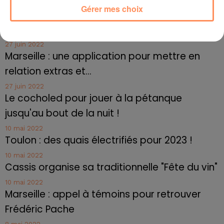
Gérer mes choix
4 juillet 2022
Radio Star Live avec Dadju
27 juin 2022
Marseille : une application pour mettre en
relation extras et...
27 juin 2022
Le cocholed pour jouer à la pétanque
jusqu'au bout de la nuit !
10 mai 2022
Toulon : des quais électrifiés pour 2023 !
10 mai 2022
Cassis organise sa traditionnelle "Fête du vin"
10 mai 2022
Marseille : appel à témoins pour retrouver
Frédéric Pache