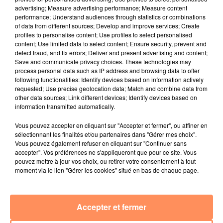
advertising; Measure advertising performance; Measure content
Les responsables de l'établissement, qui ont fait
performance; Understand audiences through statistics or combinations
évacuer au moment des faits l'ensemble des lycéens
of data from different sources; Develop and improve services; Create
présents à l'étage concerné, ont appelé les pompiers
profiles to personalise content; Use profiles to select personalised
content; Use limited data to select content; Ensure security, prevent and
qui ont emmené le professeur à l'hôpital, selon la
detect fraud, and fix errors; Deliver and present advertising and content;
direction du lycée. L'académie indique n'avoir aucune
Save and communicate privacy choices. These technologies may
nouvelle de sa part et attendre les avis médicaux
process personal data such as IP address and browsing data to offer
following functionalities: Identify devices based on information actively
avant d'engager une quelconque procédure.
requested; Use precise geolocation data; Match and combine data from
other data sources; Link different devices; Identify devices based on
Cité par Var-Matin, des témoins dont le quotidien ne
information transmitted automatically.
précise pas s'il s'agit d'élèves ou de collègues du
professeur ont évoqué des "problèmes personnels, des
Vous pouvez accepter en cliquant sur "Accepter et fermer", ou affiner en
sélectionnant les finalités et/ou partenaires dans "Gérer mes choix".
difficultés" de l'enseignant en question. Les élèves le
Vous pouvez également refuser en cliquant sur "Continuer sans
décrivent au moment des faits comme étant "agité et
accepter". Vos préférences ne s'appliqueront que pour ce site. Vous
transpirant". Une cellule psychologique a été mise en
pouvez mettre à jour vos choix, ou retirer votre consentement à tout
moment via le lien "Gérer les cookies" situé en bas de chaque page.
place par l'établissement et un professeur remplaçant
désigné pour cette classe, précise également
l'académie.
Accepter et fermer
fil actus