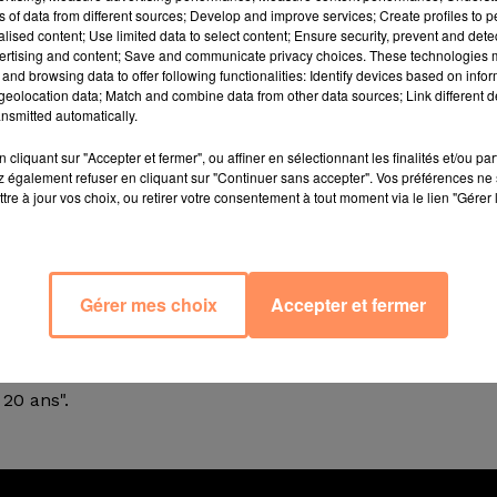
ns of data from different sources; Develop and improve services; Create profiles to 
alised content; Use limited data to select content; Ensure security, prevent and detect
ertising and content; Save and communicate privacy choices. These technologies
and browsing data to offer following functionalities: Identify devices based on infor
eolocation data; Match and combine data from other data sources; Link different de
 chasseur a tué un septuagénaire en le confondant avec
nsmitted automatically.
ie de chasse avec un ami,
selon
20 Minutes
, quand il aur
cliquant sur "Accepter et fermer", ou affiner en sélectionnant les finalités et/ou pa
 Trois coups de feux qui blessent un homme de 70 ans, 
 également refuser en cliquant sur "Continuer sans accepter". Vos préférences ne 
ures, et le tireur interpellé.
tre à jour vos choix, ou retirer votre consentement à tout moment via le lien "Gérer 
 était mort, tué d'un coup de fusil en pleine tête par 
de Luçon, en Vendée. Dans le Var, le même jour, un enf
Gérer mes choix
Accepter et fermer
ue au gros gibier. Selon un bilan établi par l'Office natio
mbre d'accidents de chasse relevés s'était établi à 143
 2016 au 31 mai 2017, un chiffre qui s'inscrit selon l'ON
20 ans".