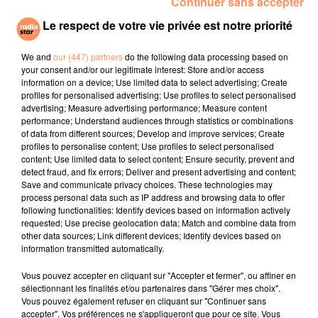
Continuer sans accepter
Le respect de votre vie privée est notre priorité
Mercredi 4 octobre
Cogolin
We and
our (447) partners
do the following data processing based on
Grimaud
your consent and/or our legitimate interest: Store and/or access
Sainte-Maxime
information on a device; Use limited data to select advertising; Create
profiles for personalised advertising; Use profiles to select personalised
advertising; Measure advertising performance; Measure content
Jeudi 5 octobre
performance; Understand audiences through statistics or combinations
of data from different sources; Develop and improve services; Create
Trans-en-Provence
profiles to personalise content; Use profiles to select personalised
Draguignan
content; Use limited data to select content; Ensure security, prevent and
detect fraud, and fix errors; Deliver and present advertising and content;
fil actus
Save and communicate privacy choices. These technologies may
process personal data such as IP address and browsing data to offer
following functionalities: Identify devices based on information actively
4 juillet 2022
requested; Use precise geolocation data; Match and combine data from
Radio Star Live avec Dadju
other data sources; Link different devices; Identify devices based on
information transmitted automatically.
27 juin 2022
Marseille : une application pour mettre en
Vous pouvez accepter en cliquant sur "Accepter et fermer", ou affiner en
sélectionnant les finalités et/ou partenaires dans "Gérer mes choix".
relation extras et...
Vous pouvez également refuser en cliquant sur "Continuer sans
accepter". Vos préférences ne s'appliqueront que pour ce site. Vous
27 juin 2022