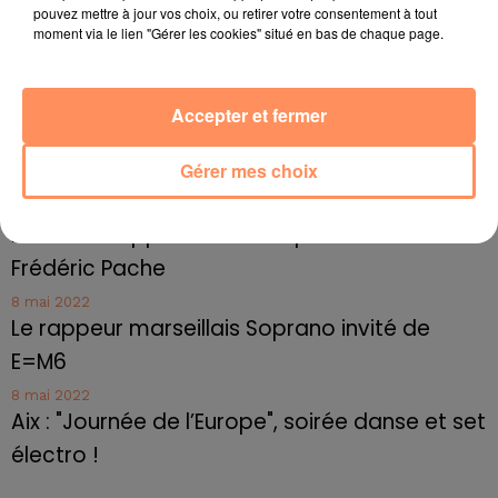
pouvez mettre à jour vos choix, ou retirer votre consentement à tout
Le cocholed pour jouer à la pétanque
moment via le lien "Gérer les cookies" situé en bas de chaque page.
jusqu'au bout de la nuit !
10 mai 2022
Toulon : des quais électrifiés pour 2023 !
Accepter et fermer
10 mai 2022
Gérer mes choix
Cassis organise sa traditionnelle "Fête du vin"
10 mai 2022
Marseille : appel à témoins pour retrouver
Frédéric Pache
8 mai 2022
Le rappeur marseillais Soprano invité de
E=M6
8 mai 2022
Aix : "Journée de l’Europe", soirée danse et set
électro !