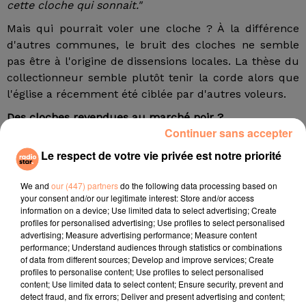
cette cloche qui sonnait."
Mais qui pourrait voler une cloche ? À la différence
d'autres communes, le bruit des cloches ne semble
pas être à l'origine de dissensions locales. La thèse du
collectionneur semble plutôt tenir la corde alors que
l'église a récemment été ciblée par d'autres voleurs.
Des cloches revendues au marché noir ?
Continuer sans accepter
Pour Christian Ghinamo, adjoint à la maire d'Esparron-
Le respect de votre vie privée est notre priorité
de-Pallières, c'est cette piste qui est à privilégier. Il
explique ainsi que, récemment, des amateurs d'art
We and
our (447) partners
do the following data processing based on
avaient fait main basse sur les portes ou encore une
your consent and/or our legitimate interest: Store and/or access
statue de la Vierge. Selon lui, la cloche de sa
information on a device; Use limited data to select advertising; Create
commune pourrait ainsi valoir entre 3 000 et 5 000
profiles for personalised advertising; Use profiles to select personalised
advertising; Measure advertising performance; Measure content
euros. Martine Arizzi, la maire de la commune, estime
performance; Understand audiences through statistics or combinations
aussi que c'est sans doute la valeur historique des
of data from different sources; Develop and improve services; Create
objets qui s'est avérée cruciale.
profiles to personalise content; Use profiles to select personalised
content; Use limited data to select content; Ensure security, prevent and
Une recherche sur les sites de petites annonces n'a
detect fraud, and fix errors; Deliver and present advertising and content;