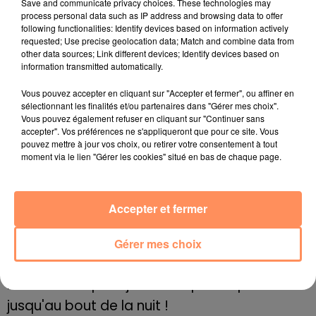
Save and communicate privacy choices. These technologies may
pas fourni de réponse. Hervé Philibert, le maire de
process personal data such as IP address and browsing data to offer
Ginasservis, a lui perdu deux cloches fin juillet.
"Ce
following functionalities: Identify devices based on information actively
sont des cloches qui ont de la valeur. Si la cloche des
requested; Use precise geolocation data; Match and combine data from
other data sources; Link different devices; Identify devices based on
Pénitents a l'âge de la chapelle, elle est du XIIe siècle.
information transmitted automatically.
C'est une cloche d'une grosse valeur. Je lance un
appel s'il y a des reventes qui se font sur Internet ou
Vous pouvez accepter en cliquant sur "Accepter et fermer", ou affiner en
sélectionnant les finalités et/ou partenaires dans "Gérer mes choix".
sur le marché noir",
confiait-il à France Bleu.
Vous pouvez également refuser en cliquant sur "Continuer sans
fil actus
accepter". Vos préférences ne s'appliqueront que pour ce site. Vous
pouvez mettre à jour vos choix, ou retirer votre consentement à tout
moment via le lien "Gérer les cookies" situé en bas de chaque page.
4 juillet 2022
Radio Star Live avec Dadju
Accepter et fermer
27 juin 2022
Marseille : une application pour mettre en
Gérer mes choix
relation extras et...
27 juin 2022
Le cocholed pour jouer à la pétanque
jusqu'au bout de la nuit !