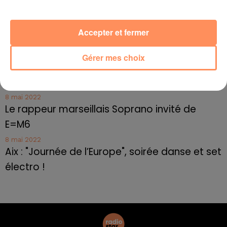
Toulon : des quais électrifiés pour 2023 !
10 mai 2022
Accepter et fermer
Cassis organise sa traditionnelle "Fête du vin"
10 mai 2022
Gérer mes choix
Marseille : appel à témoins pour retrouver
Frédéric Pache
8 mai 2022
Le rappeur marseillais Soprano invité de
E=M6
8 mai 2022
Aix : "Journée de l’Europe", soirée danse et set
électro !