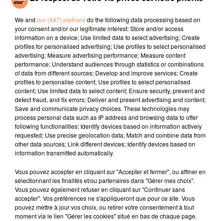
Vegas et au Canada. Valérie Lemercier incarnera elle-
même la diva, tandis que l'acteur Jerôme
We and
our (447) partners
do the following data processing based on
your consent and/or our legitimate interest: Store and/or access
Commandeur se grimera en feu René Angélil. La
information on a device; Use limited data to select advertising; Create
réalisatrice de Palais Royal ! a récemment confié que
profiles for personalised advertising; Use profiles to select personalised
Céline, en personne, avait donné son accord pour ce
advertising; Measure advertising performance; Measure content
performance; Understand audiences through statistics or combinations
biopic qui s'annonce… mordant.
of data from different sources; Develop and improve services; Create
fil actus
profiles to personalise content; Use profiles to select personalised
content; Use limited data to select content; Ensure security, prevent and
detect fraud, and fix errors; Deliver and present advertising and content;
Save and communicate privacy choices. These technologies may
4 juillet 2022
process personal data such as IP address and browsing data to offer
Radio Star Live avec Dadju
following functionalities: Identify devices based on information actively
requested; Use precise geolocation data; Match and combine data from
27 juin 2022
other data sources; Link different devices; Identify devices based on
Marseille : une application pour mettre en
information transmitted automatically.
relation extras et...
Vous pouvez accepter en cliquant sur "Accepter et fermer", ou affiner en
27 juin 2022
sélectionnant les finalités et/ou partenaires dans "Gérer mes choix".
Le cocholed pour jouer à la pétanque
Vous pouvez également refuser en cliquant sur "Continuer sans
accepter". Vos préférences ne s'appliqueront que pour ce site. Vous
jusqu'au bout de la nuit !
pouvez mettre à jour vos choix, ou retirer votre consentement à tout
moment via le lien "Gérer les cookies" situé en bas de chaque page.
10 mai 2022