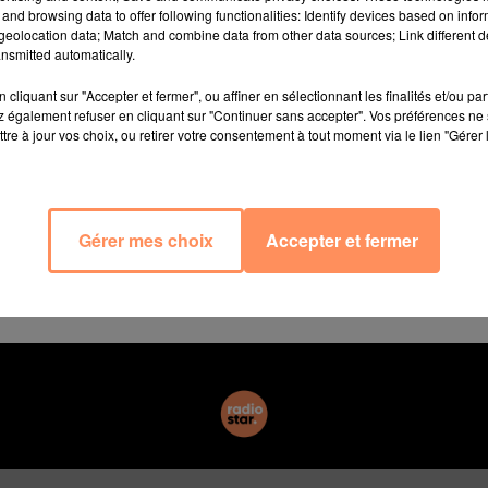
medi la période de vacances scolaires, les vacanciers
and browsing data to offer following functionalities: Identify devices based on infor
particulier les Alpes.
eolocation data; Match and combine data from other data sources; Link different de
nsmitted automatically.
pour vendredi de
"nombreuses difficultés sur les rocades 
cliquant sur "Accepter et fermer", ou affiner en sélectionnant les finalités et/ou pa
 de quitter les grandes métropoles, notamment celles de
 également refuser en cliquant sur "Continuer sans accepter". Vos préférences ne 
tre à jour vos choix, ou retirer votre consentement à tout moment via le lien "Gérer 
l est orange dans les régions Auvergne-Rhône-Alpes et Gr
’éviter le samedi les grands axes de la région Auverg
Gérer mes choix
Accepter et fermer
 8 et 18 heures, notamment les autoroutes A40 et A43, ai