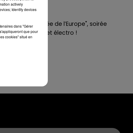
 se
de E=M6
mation actively
vices; Identify devices
8 mai 2022
des
Aix : "Journée de l’Europe", soirée
rtenaires dans "Gérer
 la
s'appliqueront que pour
danse et set électro !
les cookies" situé en
and
ne-
nsi