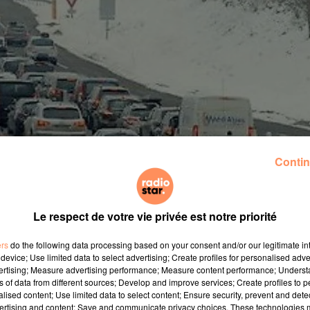
Contin
Le respect de votre vie privée est notre priorité
classé vert par Bison Futé au niveau national, même si
ers
do the following data processing based on your consent and/or our legitimate int
iver des Alpes.
device; Use limited data to select advertising; Create profiles for personalised adver
vertising; Measure advertising performance; Measure content performance; Unders
ns of data from different sources; Develop and improve services; Create profiles to 
alised content; Use limited data to select content; Ensure security, prevent and detect
iens, Caen, Lille, Nancy-Metz, Nantes, Nice, Orléans-Tou
ertising and content; Save and communicate privacy choices. These technologies