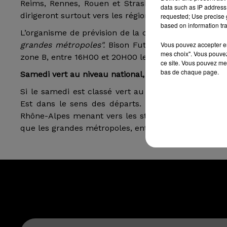
Reims, Rennes, Rouen et Strasbourg), commence sa
data such as IP address 
dirigeront surtout vers les régions montagneuses, en 
requested; Use precise g
based on information tra
L’organisme de prévision de la circulation prévoit 
Vous pouvez accepter en 
grandes métropoles".
Bison Futé conseille d’éviter
mes choix". Vous pouvez
zone B, entre 16H00 et 20H00 le vendredi.
ce site. Vous pouvez met
bas de chaque page.
Samedi vert au niveau national, mais...
Si le samedi est classé vert au niveau national, i
Est dans le sens des départs. Il est recommandé d
Rhône-Alpes menant vers les stations de ski, entre
que les grandes métropoles, entre 8 heures et midi.