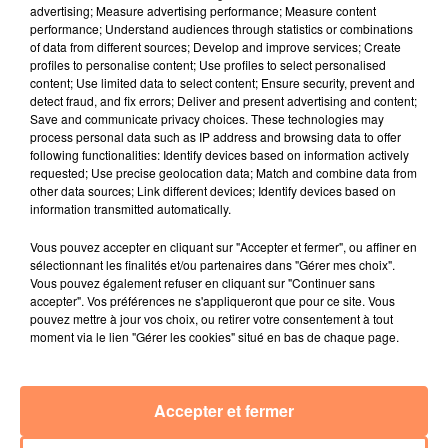
advertising; Measure advertising performance; Measure content
4 juillet 2022
performance; Understand audiences through statistics or combinations
Radio Star Live avec Dadju
of data from different sources; Develop and improve services; Create
profiles to personalise content; Use profiles to select personalised
27 juin 2022
content; Use limited data to select content; Ensure security, prevent and
Marseille : une application pour mettre en
detect fraud, and fix errors; Deliver and present advertising and content;
Save and communicate privacy choices. These technologies may
relation extras et...
process personal data such as IP address and browsing data to offer
following functionalities: Identify devices based on information actively
27 juin 2022
requested; Use precise geolocation data; Match and combine data from
Le cocholed pour jouer à la pétanque
other data sources; Link different devices; Identify devices based on
information transmitted automatically.
jusqu'au bout de la nuit !
Vous pouvez accepter en cliquant sur "Accepter et fermer", ou affiner en
10 mai 2022
sélectionnant les finalités et/ou partenaires dans "Gérer mes choix".
Toulon : des quais électrifiés pour 2023 !
Vous pouvez également refuser en cliquant sur "Continuer sans
accepter". Vos préférences ne s'appliqueront que pour ce site. Vous
10 mai 2022
pouvez mettre à jour vos choix, ou retirer votre consentement à tout
Cassis organise sa traditionnelle "Fête du vin"
moment via le lien "Gérer les cookies" situé en bas de chaque page.
10 mai 2022
Marseille : appel à témoins pour retrouver
Frédéric Pache
Accepter et fermer
8 mai 2022