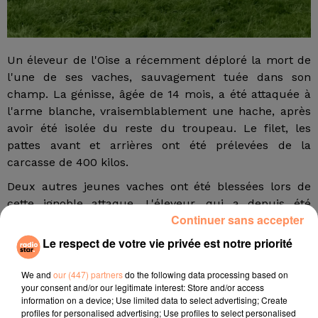
Un éleveur de l'Oise a récemment déploré la mort de
l'une de ses vaches, sauvagement tuée dans son
champ. La génisse, âgée de 14 mois, a été attaquée à
l'arme blanche, vraisemblablement une hache, après
avoir été isolée du reste du troupeau. Le filet, les
pattes avant et arrières ont été prélevées de la
carcasse de 400 kilos.
Deux autres jeunes vaches ont été blessées lors de
cette ignoble attaque. L'éleveur, qui a depuis été
Continuer sans accepter
indemnisé, doit déposer plainte auprès de la
gendarmerie. La loi punit de deux ans
Le respect de votre vie privée est notre priorité
d'emprisonnement et d'une amende de 30.000 euros
de tels actes.
We and
our (447) partners
do the following data processing based on
your consent and/or our legitimate interest: Store and/or access
fil actus
information on a device; Use limited data to select advertising; Create
profiles for personalised advertising; Use profiles to select personalised