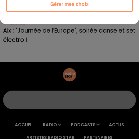
Le rappeur marseillais Soprano invité de
Gérer mes choix
E=M6
8 mai 2022
Aix : "Journée de l’Europe", soirée danse et set
électro !
ACCUEIL
RADIO
PODCASTS
ACTUS
ARTISTES RADIO STAR
PARTENAIRES