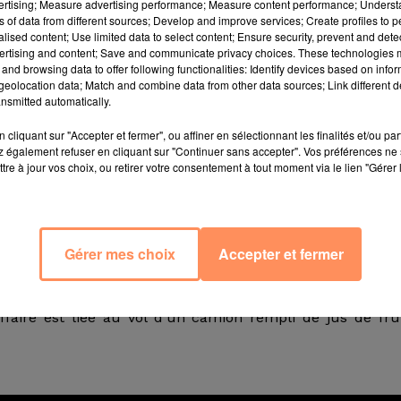
vertising; Measure advertising performance; Measure content performance; Unders
ns of data from different sources; Develop and improve services; Create profiles to 
alised content; Use limited data to select content; Ensure security, prevent and detect
ertising and content; Save and communicate privacy choices. These technologies
and browsing data to offer following functionalities: Identify devices based on infor
eolocation data; Match and combine data from other data sources; Link different de
nsmitted automatically.
ustadt, en Allemagne, une semi-remorque transportant p
cliquant sur "Accepter et fermer", ou affiner en sélectionnant les finalités et/ou pa
a été volée. La valeur du butin ? "Entre 50 000 et 70 
 également refuser en cliquant sur "Continuer sans accepter". Vos préférences ne 
se.
tre à jour vos choix, ou retirer votre consentement à tout moment via le lien "Gérer 
é de chocolat par des moyens non conventionnels est p
é la police de Neustadt dans un communiqué.
"On ne s
Gérer mes choix
Accepter et fermer
riandises ou de la remorque – au point où nous en somm
ué Martin Ahlich, de la police de Neustadt.
faire est liée au vol d’un camion rempli de jus de fru