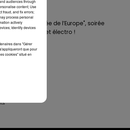
tand audiences through
de E=M6
personalise content; Use
 fraud, and fix errors;
8 mai 2022
 may process personal
Aix : "Journée de l’Europe", soirée
mation actively
vices; Identify devices
danse et set électro !
lus
rtenaires dans "Gérer
000
s'appliqueront que pour
les cookies" situé en
rié
ait
es,
its