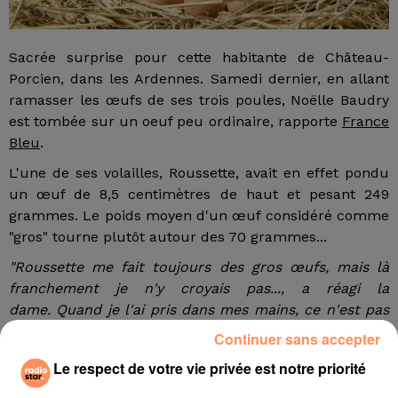
Sacrée surprise pour cette habitante de Château-
Porcien, dans les Ardennes. Samedi dernier, en allant
ramasser les œufs de ses trois poules, Noëlle Baudry
est tombée sur un oeuf peu ordinaire, rapporte
France
Bleu
.
L'une de ses volailles, Roussette, avait en effet pondu
un œuf de 8,5 centimètres de haut et pesant 249
grammes. Le poids moyen d'un œuf considéré comme
"gros" tourne plutôt autour des 70 grammes...
"Roussette me fait toujours des gros œufs, mais là
franchement je n'y croyais pas..., a réagi la
dame. Quand je l'ai pris dans mes mains, ce n'est pas
la taille qui m'a surprise, mais le poids ! Je me suis
Continuer sans accepter
empressée d'aller le peser."
Le respect de votre vie privée est notre priorité
La taille des œufs varie selon la race des poules, l'âge