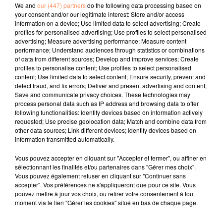
de l'animal et le moment de la ponte. Le spécimen
We and
our (447) partners
do the following data processing based on
your consent and/or our legitimate interest: Store and/or access
recensé le plus lourd de l'histoire avait été pondu en
information on a device; Use limited data to select advertising; Create
1956 aux Etats-Unis : il pesait 454 grammes. Roussette
profiles for personalised advertising; Use profiles to select personalised
n'y est pas encore tout à fait.
advertising; Measure advertising performance; Measure content
performance; Understand audiences through statistics or combinations
fil actus
of data from different sources; Develop and improve services; Create
profiles to personalise content; Use profiles to select personalised
content; Use limited data to select content; Ensure security, prevent and
4 juillet 2022
detect fraud, and fix errors; Deliver and present advertising and content;
Radio Star Live avec Dadju
Save and communicate privacy choices. These technologies may
process personal data such as IP address and browsing data to offer
27 juin 2022
following functionalities: Identify devices based on information actively
Marseille : une application pour mettre en
requested; Use precise geolocation data; Match and combine data from
other data sources; Link different devices; Identify devices based on
relation extras et...
information transmitted automatically.
27 juin 2022
Vous pouvez accepter en cliquant sur "Accepter et fermer", ou affiner en
Le cocholed pour jouer à la pétanque
sélectionnant les finalités et/ou partenaires dans "Gérer mes choix".
Vous pouvez également refuser en cliquant sur "Continuer sans
jusqu'au bout de la nuit !
accepter". Vos préférences ne s'appliqueront que pour ce site. Vous
pouvez mettre à jour vos choix, ou retirer votre consentement à tout
10 mai 2022
moment via le lien "Gérer les cookies" situé en bas de chaque page.
Toulon : des quais électrifiés pour 2023 !
10 mai 2022