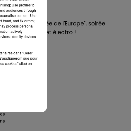
de E=M6
ué
tising; Use profiles to
tand audiences through
 de
personalise content; Use
8 mai 2022
 de
 fraud, and fix errors;
Aix : "Journée de l’Europe", soirée
 de
 may process personal
danse et set électro !
mation actively
vices; Identify devices
at
rtenaires dans "Gérer
s'appliqueront que pour
ère
les cookies" situé en
le,
-il
 le
sté
ses
ons