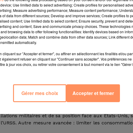
 Kraï (territoire), Vladimir Solodov, dans un communiq
device; Use limited data to select advertising; Create profiles for personalised adver
vertising; Measure advertising performance; Measure content performance; Unders
ant pour objectif de
"rendre des centaines de milliers
ns of data from different sources; Develop and improve services; Create profiles to 
om officiel de cette nouvelle entité est en réalité celui
alised content; Use limited data to select content; Ensure security, prevent and detect
e familiale, précise le gouverneur,
"mais en bref, il s’agit
ertising and content; Save and communicate privacy choices. These technologies
and browsing data to offer following functionalities: Identify devices based on infor
eolocation data; Match and combine data from other data sources; Link different de
nsmitted automatically.
es élections, où il s’est présenté en tant que candid
cliquant sur "Accepter et fermer", ou affiner en sélectionnant les finalités et/ou pa
 également refuser en cliquant sur "Continuer sans accepter". Vos préférences ne 
r, Russie unie, a affirmé vouloir (s)s’éloigner du Minist
tre à jour vos choix, ou retirer votre consentement à tout moment via le lien "Gérer 
a toujours de
"s’occuper de personnes en situation diffici
 et pas uniquement régler des problèmes douloureux",
a-t
Gérer mes choix
Accepter et fermer
le développement. L’accent doit notamment être mis sur
sauvage et difficilement accessible, est longtemps re
ations militaires et de sa position face aux États-Unis, 
e l’URSS. Autre mesure avancée : limiter les consommati