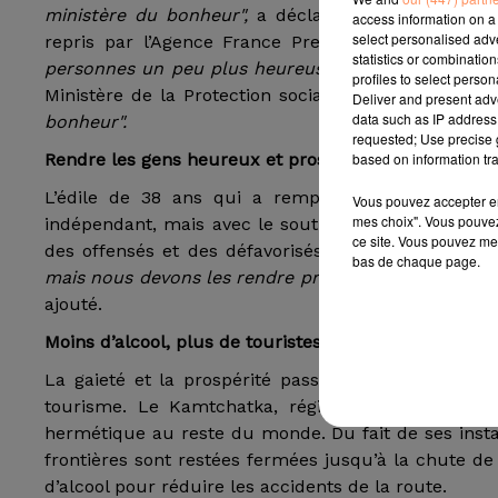
ministère du bonheur",
a déclaré le gouverneur du
access information on a 
select personalised ad
repris par l’Agence France Presse (AFP), se donn
statistics or combinatio
personnes un peu plus heureuses chaque jour".
Le n
profiles to select person
Ministère de la Protection sociale et de la politiqu
Deliver and present adv
data such as IP address 
bonheur".
requested; Use precise g
based on information tra
Rendre les gens heureux et prospères
L’édile de 38 ans qui a remporté en septembre l
Vous pouvez accepter en 
mes choix". Vous pouvez
indépendant, mais avec le soutien du parti du pouvoi
ce site. Vous pouvez met
des offensés et des défavorisés. Bien sûr, il s’agir
bas de chaque page.
mais nous devons les rendre prospères, heureuses,
ajouté.
Moins d’alcool, plus de touristes
La gaieté et la prospérité passent selon lui par 
tourisme. Le Kamtchatka, région russe lointaine, 
hermétique au reste du monde. Du fait de ses install
frontières sont restées fermées jusqu’à la chute d
d’alcool pour réduire les accidents de la route.