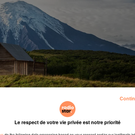
inistère du bonheur. Ironie de cette histoire-là. L’anno
Contin
verte de la catastrophe écologique qui frappe ses côtes, 
Le respect de votre vie privée est notre priorité
erritoire du Kamtchatka et nous avons décidé de créer
ers
do the following data processing based on your consent and/or our legitimate int