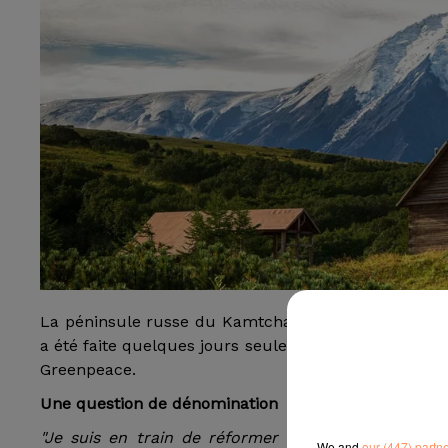
La péninsule russe du Kamtchatka s’est dotée d’un m
a été faite quelques jours seulement avant la décou
Greenpeace.
Une question de dénomination
"Je suis en train de réformer les autorités du t
We and
our (447) partn