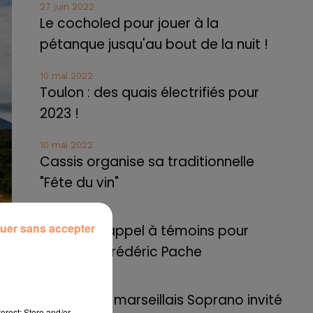
27 juin 2022
Le cocholed pour jouer à la
pétanque jusqu'au bout de la nuit !
10 mai 2022
Toulon : des quais électrifiés pour
2023 !
10 mai 2022
Cassis organise sa traditionnelle
"Fête du vin"
10 mai 2022
nce
uer sans accepter
Marseille : appel à témoins pour
par
retrouver Frédéric Pache
8 mai 2022
Le rappeur marseillais Soprano invité
 un
erest: Store and/or