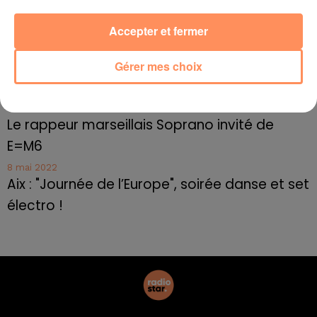
10 mai 2022
Cassis organise sa traditionnelle "Fête du vin"
Accepter et fermer
10 mai 2022
Marseille : appel à témoins pour retrouver
Gérer mes choix
Frédéric Pache
8 mai 2022
Le rappeur marseillais Soprano invité de
E=M6
8 mai 2022
Aix : "Journée de l’Europe", soirée danse et set
électro !