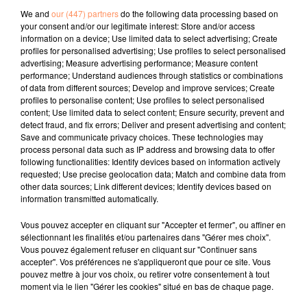
l’information Le lot est en effet accompagné d’une
We and
our (447) partners
do the following data processing based on
"documentation détaillée", souligne dans un
your consent and/or our legitimate interest: Store and/or access
communiqué Kruse GWS Auctions, attestant que cette
information on a device; Use limited data to select advertising; Create
mèche provient bien de la chevelure de l’interprète de
profiles for personalised advertising; Use profiles to select personalised
advertising; Measure advertising performance; Measure content
l’inoubliable Jailhouse Rock.
performance; Understand audiences through statistics or combinations
fil actus
of data from different sources; Develop and improve services; Create
profiles to personalise content; Use profiles to select personalised
content; Use limited data to select content; Ensure security, prevent and
detect fraud, and fix errors; Deliver and present advertising and content;
4 juillet 2022
Save and communicate privacy choices. These technologies may
Radio Star Live avec Dadju
process personal data such as IP address and browsing data to offer
following functionalities: Identify devices based on information actively
27 juin 2022
requested; Use precise geolocation data; Match and combine data from
Marseille : une application pour mettre en
other data sources; Link different devices; Identify devices based on
relation extras et...
information transmitted automatically.
27 juin 2022
Vous pouvez accepter en cliquant sur "Accepter et fermer", ou affiner en
Le cocholed pour jouer à la pétanque
sélectionnant les finalités et/ou partenaires dans "Gérer mes choix".
Vous pouvez également refuser en cliquant sur "Continuer sans
jusqu'au bout de la nuit !
accepter". Vos préférences ne s'appliqueront que pour ce site. Vous
pouvez mettre à jour vos choix, ou retirer votre consentement à tout
10 mai 2022
moment via le lien "Gérer les cookies" situé en bas de chaque page.
Toulon : des quais électrifiés pour 2023 !