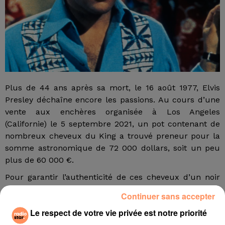
Plus de 44 ans après sa mort, le 16 août 1977, Elvis
Presley déchaîne encore les passions. Au cours d’une
vente aux enchères organisée à Los Angeles
(Californie) le 5 septembre 2021, un pot contenant de
nombreux cheveux du King a trouvé preneur pour la
somme astronomique de 72 000 dollars, soit un peu
plus de 60 000 €.
Pour garantir l’authenticité de ces cheveux d’un noir
de jais, Kruse GWS Auctions, la société qui a organisé
Continuer sans accepter
la vente aux enchères, n’a rien laissé au hasard,
Le respect de votre vie privée est notre priorité
précise le média en ligne HuffPost qui relaie