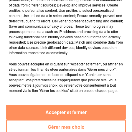
of data from different sources; Develop and improve services; Create
27 juin 2022
profiles to personalise content; Use profiles to select personalised
Marseille : une application pour mettre en
content; Use limited data to select content; Ensure security, prevent and
relation extras et...
detect fraud, and fix errors; Deliver and present advertising and content;
Save and communicate privacy choices. These technologies may
27 juin 2022
process personal data such as IP address and browsing data to offer
Le cocholed pour jouer à la pétanque
following functionalities: Identify devices based on information actively
requested; Use precise geolocation data; Match and combine data from
jusqu'au bout de la nuit !
other data sources; Link different devices; Identify devices based on
information transmitted automatically.
10 mai 2022
Toulon : des quais électrifiés pour 2023 !
Vous pouvez accepter en cliquant sur "Accepter et fermer", ou affiner en
sélectionnant les finalités et/ou partenaires dans "Gérer mes choix".
10 mai 2022
Vous pouvez également refuser en cliquant sur "Continuer sans
Cassis organise sa traditionnelle "Fête du vin"
accepter". Vos préférences ne s'appliqueront que pour ce site. Vous
pouvez mettre à jour vos choix, ou retirer votre consentement à tout
10 mai 2022
moment via le lien "Gérer les cookies" situé en bas de chaque page.
Marseille : appel à témoins pour retrouver
Frédéric Pache
Accepter et fermer
8 mai 2022
Le rappeur marseillais Soprano invité de
E=M6
Gérer mes choix