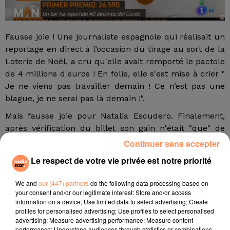
Fausse joie ! Une journaliste espagnole qui réalisait un
reportage en direct à l’occasion du tirage au sort de la
Loterie de Noël, a cru qu'elle avait remporté le pactole
de 4 millions d'euros ! En folie, elle s'est mise à crier "
Je ne viens pas travailler demain ! Ce n’est pas une
blague, je ne serai pas là demain !".
Mais fausse joie pour Natalia Escudero. Finalement,
après vérification du billet son gain n'était "que" de
50000 euros à partager avec ses 10 amis. 5000 donc
Continuer sans accepter
pour elle, une jolie somme tout de même mais qui ne
Le respect de votre vie privée est notre priorité
lui a pas permis de prendre une retraite anticipée...
fil actus
We and
our (447) partners
do the following data processing based on
your consent and/or our legitimate interest: Store and/or access
information on a device; Use limited data to select advertising; Create
profiles for personalised advertising; Use profiles to select personalised
4 juillet 2022
advertising; Measure advertising performance; Measure content
Radio Star Live avec Dadju
performance; Understand audiences through statistics or combinations