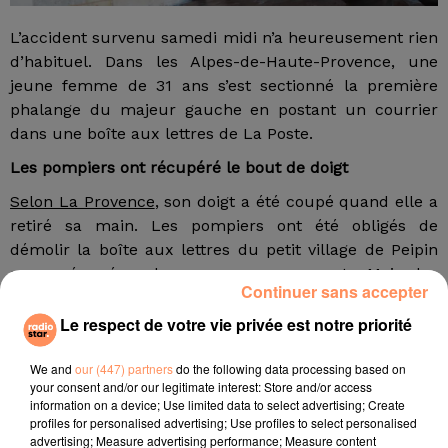
L’accident survenu samedi midi n’a heureusement rien
d’habituel. Dans les Alpes-de-Haute-Provence, une
jeune femme de 31 ans s’est sectionné la première
phalange du majeur gauche en postant un courrier
dans une boîte aux lettres de La Poste.
Les pompiers ont récupéré le bout de doigt
Selon La Provence
, son doigt a été coupé quand elle a
retiré sa main. Les pompiers ont été obligés de
démolir la boîte aux lettres du petit village de Peipin
pour récupérer le morceau manquant. Mais les
Continuer sans accepter
équipes de l’hôpital d’Aix-en-Provence, qui ont pris en
charge la jeune femme, n’ont pas pu pratiquer de
Le respect de votre vie privée est notre priorité
greffe.
We and
our (447) partners
do the following data processing based on
fil actus
your consent and/or our legitimate interest: Store and/or access
information on a device; Use limited data to select advertising; Create
profiles for personalised advertising; Use profiles to select personalised
4 juillet 2022
advertising; Measure advertising performance; Measure content