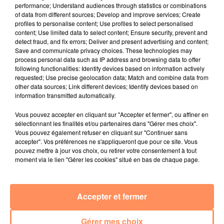
Radio Star Live avec Dadju
performance; Understand audiences through statistics or combinations
of data from different sources; Develop and improve services; Create
27 juin 2022
profiles to personalise content; Use profiles to select personalised
Marseille : une application pour mettre en
content; Use limited data to select content; Ensure security, prevent and
detect fraud, and fix errors; Deliver and present advertising and content;
relation extras et...
Save and communicate privacy choices. These technologies may
process personal data such as IP address and browsing data to offer
27 juin 2022
following functionalities: Identify devices based on information actively
Le cocholed pour jouer à la pétanque
requested; Use precise geolocation data; Match and combine data from
other data sources; Link different devices; Identify devices based on
jusqu'au bout de la nuit !
information transmitted automatically.
10 mai 2022
Vous pouvez accepter en cliquant sur "Accepter et fermer", ou affiner en
Toulon : des quais électrifiés pour 2023 !
sélectionnant les finalités et/ou partenaires dans "Gérer mes choix".
Vous pouvez également refuser en cliquant sur "Continuer sans
10 mai 2022
accepter". Vos préférences ne s'appliqueront que pour ce site. Vous
Cassis organise sa traditionnelle "Fête du vin"
pouvez mettre à jour vos choix, ou retirer votre consentement à tout
moment via le lien "Gérer les cookies" situé en bas de chaque page.
10 mai 2022
Marseille : appel à témoins pour retrouver
Frédéric Pache
Accepter et fermer
8 mai 2022
Le rappeur marseillais Soprano invité de
Gérer mes choix