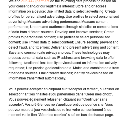
We and
our (447) partners
do the following data processing based on
jusqu'à ce qu'elle reçoive le nouveau code
your consent and/or our legitimate interest: Store and/or access
vestimentaire de l'établissement après quelques
information on a device; Use limited data to select advertising; Create
profiles for personalised advertising; Use profiles to select personalised
semaines de travail :
"Les femmes doivent porter soit
advertising; Measure advertising performance; Measure content
un débardeur, soit un soutien-gorge sous leur
performance; Understand audiences through statistics or combinations
chemise de travail".
of data from different sources; Develop and improve services; Create
profiles to personalise content; Use profiles to select personalised
Serveuse en extérieur, sous de fortes chaleurs, elle
content; Use limited data to select content; Ensure security, prevent and
refuse se se plier à la règle et de porter un débardeur.
detect fraud, and fix errors; Deliver and present advertising and content;
Save and communicate privacy choices. These technologies may
Alors qu'elle tentait de l'expliquer à son manageur, il
process personal data such as IP address and browsing data to offer
aurait invoqué la nécessité de la protéger:
"Je sais ce
following functionalities: Identify devices based on information actively
qu'il se passe dans le club de golf quand l'alcool est
requested; Use precise geolocation data; Match and combine data from
other data sources; Link different devices; Identify devices based on
de la partie",
aurait-il dit à Schell. Refusant de se plier
information transmitted automatically.
au code, elle a été renvoyée.
Vous pouvez accepter en cliquant sur "Accepter et fermer", ou affiner en
De plus en plus de femmes se désintéressent de ce
sélectionnant les finalités et/ou partenaires dans "Gérer mes choix".
sous-vêtement jugé inconfortable, comme en
Vous pouvez également refuser en cliquant sur "Continuer sans
accepter". Vos préférences ne s'appliqueront que pour ce site. Vous
témoigne le mouvement "No Bra", (sans soutif). Le
pouvez mettre à jour vos choix, ou retirer votre consentement à tout
soutien-gorge, porté trop serré et trop longtemps est
moment via le lien "Gérer les cookies" situé en bas de chaque page.
aussi soupçonné de renforcer les risques de cancer
du sein. Par ailleurs, il ne serait pas indispensable au