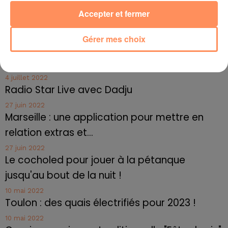
maintien et à la tonicité de la poitrine et
Accepter et fermer
affaiblierait les ligaments de Cooper, moyens de
soutien naturel des seins.
Gérer mes choix
fil actus
4 juillet 2022
Radio Star Live avec Dadju
27 juin 2022
Marseille : une application pour mettre en
relation extras et...
27 juin 2022
Le cocholed pour jouer à la pétanque
jusqu'au bout de la nuit !
10 mai 2022
Toulon : des quais électrifiés pour 2023 !
10 mai 2022