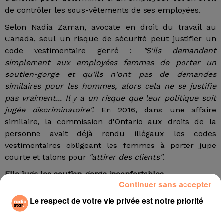
de contrôler les sous-vêtements de ses employées.
Selon Nadia Zaman, avocate en droit du travail au
Canada, seul un risque de sécurité peut justifier un
code vestimentaire genré :
"S'ils demandent
simplement aux employées femmes de porter un
soutien-gorge et qu'ils n'ont pas de demandes
similaires pour les hommes, alors cela ne se justifie
pas vraiment... Il y a un risque que leur politique soit
jugée discriminatoire".
En 2016, dans une affaire
similaire, la commission d'Ontario aux droits de la
personne avait déjà rendu illégaux les codes
vestimentaires obligeant les femmes à porter jupe
courte et talons pour
"attirer des clients"
.
Elle juge les soutien-gorge inconfortables
Continuer sans accepter
Depuis deux ans, Christina Schell ne porte plus de
Le respect de votre vie privée est notre priorité
soutien-gorge, qu'elle juge inconfortables. Elle ne
pensait pas que cette habitude puisse poser problème