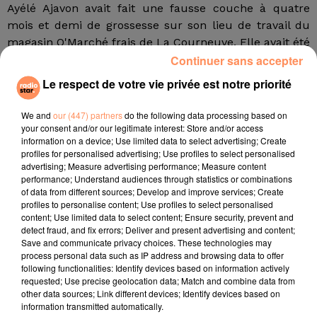
Ayélé Ajavon avait fait une fausse couche à quatre
mois et demi de grossesse sur son lieu de travail du
magasin O'Marché frais de La Courneuve. Elle avait été
Continuer sans accepter
convoquée quelques semaines après son retour au
travail après deux mois d'arrêt maladie, en vue de son
Le respect de votre vie privée est notre priorité
licenciement, intervenu quatre mois après la fausse
couche pour fautes liées à l'exécution de son contrat.
We and
our (447) partners
do the following data processing based on
your consent and/or our legitimate interest: Store and/or access
"On lui reprochait des erreurs de caisse",
précise
information on a device; Use limited data to select advertising; Create
Maître Charni. Ayélé Ajavon a toujours nié ces erreurs
profiles for personalised advertising; Use profiles to select personalised
advertising; Measure advertising performance; Measure content
de caisse, expliquant que sa caisse étant reliée à une
performance; Understand audiences through statistics or combinations
console centrale, des articles ont pu être ajoutés sans
of data from different sources; Develop and improve services; Create
qu'elle en ait connaissance. Ayélé Ajavon estimait que
profiles to personalise content; Use profiles to select personalised
content; Use limited data to select content; Ensure security, prevent and
son licenciement était directement lié à sa fausse
detect fraud, and fix errors; Deliver and present advertising and content;
couche, causée selon elle par ses conditions de travail.
Save and communicate privacy choices. These technologies may
Selon son avocat, elle avait porté des charges lourdes
process personal data such as IP address and browsing data to offer
following functionalities: Identify devices based on information actively
avant de perdre les eaux derrière son tapis de caisse.
requested; Use precise geolocation data; Match and combine data from
fil actus
other data sources; Link different devices; Identify devices based on
information transmitted automatically.