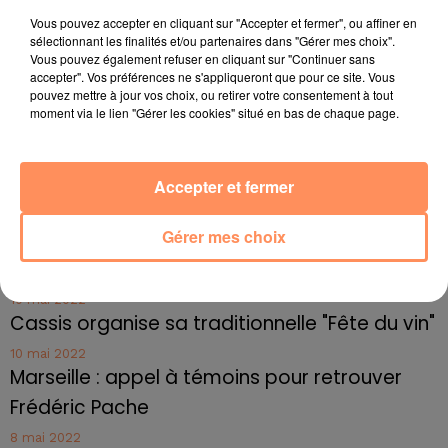
Vous pouvez accepter en cliquant sur "Accepter et fermer", ou affiner en
4 juillet 2022
sélectionnant les finalités et/ou partenaires dans "Gérer mes choix".
Radio Star Live avec Dadju
Vous pouvez également refuser en cliquant sur "Continuer sans
accepter". Vos préférences ne s'appliqueront que pour ce site. Vous
27 juin 2022
pouvez mettre à jour vos choix, ou retirer votre consentement à tout
Marseille : une application pour mettre en
moment via le lien "Gérer les cookies" situé en bas de chaque page.
relation extras et...
27 juin 2022
Le cocholed pour jouer à la pétanque
Accepter et fermer
jusqu'au bout de la nuit !
Gérer mes choix
10 mai 2022
Toulon : des quais électrifiés pour 2023 !
10 mai 2022
Cassis organise sa traditionnelle "Fête du vin"
10 mai 2022
Marseille : appel à témoins pour retrouver
Frédéric Pache
8 mai 2022