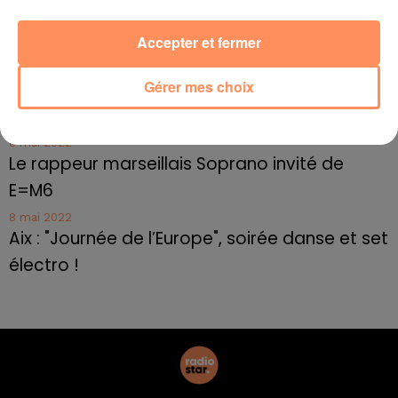
10 mai 2022
Cassis organise sa traditionnelle "Fête du vin"
Accepter et fermer
10 mai 2022
Gérer mes choix
Marseille : appel à témoins pour retrouver
Frédéric Pache
8 mai 2022
Le rappeur marseillais Soprano invité de
E=M6
8 mai 2022
Aix : "Journée de l’Europe", soirée danse et set
électro !