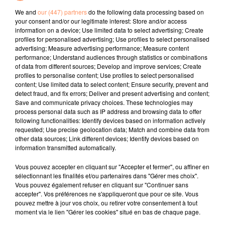
qu’une autopsie soit réalisée, jeudi matin, afin de
We and
our (447) partners
do the following data processing based on
comprendre les raisons de cet échouage. La baleine à
your consent and/or our legitimate interest: Store and/or access
bosse ne fait pas partie des espèces régulièrement
information on a device; Use limited data to select advertising; Create
profiles for personalised advertising; Use profiles to select personalised
observées en Méditerranée, contrairement au rorqual
advertising; Measure advertising performance; Measure content
commun.
performance; Understand audiences through statistics or combinations
of data from different sources; Develop and improve services; Create
fil actus
profiles to personalise content; Use profiles to select personalised
content; Use limited data to select content; Ensure security, prevent and
detect fraud, and fix errors; Deliver and present advertising and content;
4 juillet 2022
Save and communicate privacy choices. These technologies may
Radio Star Live avec Dadju
process personal data such as IP address and browsing data to offer
following functionalities: Identify devices based on information actively
27 juin 2022
requested; Use precise geolocation data; Match and combine data from
Marseille : une application pour mettre en
other data sources; Link different devices; Identify devices based on
information transmitted automatically.
relation extras et...
Vous pouvez accepter en cliquant sur "Accepter et fermer", ou affiner en
27 juin 2022
sélectionnant les finalités et/ou partenaires dans "Gérer mes choix".
Le cocholed pour jouer à la pétanque
Vous pouvez également refuser en cliquant sur "Continuer sans
jusqu'au bout de la nuit !
accepter". Vos préférences ne s'appliqueront que pour ce site. Vous
pouvez mettre à jour vos choix, ou retirer votre consentement à tout
10 mai 2022
moment via le lien "Gérer les cookies" situé en bas de chaque page.
Toulon : des quais électrifiés pour 2023 !