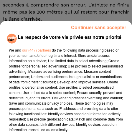
secondes à comprendre son erreur. L'athlète ne finira
même pas les 200 mètres qui lui restent pour franchir
la ligne d'arrivée.
Continuer sans accepter
Les commentateurs ont halluciné
Le respect de votre vie privée est notre priorité
Les consultants de la BBC qui commentaient la course
en sont restés pantois. L'ancien champion du sprint
We and
our (447) partners
do the following data processing based on
mondial Michael Johnson a expliqué avoir trouvé cela
your consent and/or our legitimate interest: Store and/or access
"bizarre" et n'avoir "jamais vu cela auparavant". La
information on a device; Use limited data to select advertising; Create
profiles for personalised advertising; Use profiles to select personalised
sportive, quant à elle, n'a pas fait de commentaire sur
advertising; Measure advertising performance; Measure content
son manque de lucidité qui lui a couté la victoire. "On
performance; Understand audiences through statistics or combinations
aurait dit qu'elle pensait qu'elle faisait le lièvre", a
of data from different sources; Develop and improve services; Create
profiles to personalise content; Use profiles to select personalised
avancé pour sa part l'heptathlonienne britannique
content; Use limited data to select content; Ensure security, prevent and
Jessica Ennis-Hill. Au terme d'une finale
detect fraud, and fix errors; Deliver and present advertising and content;
abracadabrantesque, la Kényane Lilian Kasait
Save and communicate privacy choices. These technologies may
process personal data such as IP address and browsing data to offer
Rengeruk l'a emportée, juste devant la Néerlandaise
following functionalities: Identify devices based on information actively
Susan Krumins et l’Américaine Katie Mackey.
requested; Use precise geolocation data; Match and combine data from
other data sources; Link different devices; Identify devices based on
fil actus
information transmitted automatically.