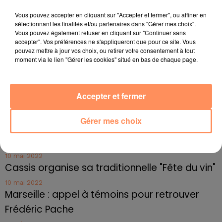
Vous pouvez accepter en cliquant sur "Accepter et fermer", ou affiner en
4 juillet 2022
sélectionnant les finalités et/ou partenaires dans "Gérer mes choix".
Radio Star Live avec Dadju
Vous pouvez également refuser en cliquant sur "Continuer sans
accepter". Vos préférences ne s'appliqueront que pour ce site. Vous
27 juin 2022
pouvez mettre à jour vos choix, ou retirer votre consentement à tout
Marseille : une application pour mettre en
moment via le lien "Gérer les cookies" situé en bas de chaque page.
relation extras et...
27 juin 2022
Accepter et fermer
Le cocholed pour jouer à la pétanque
jusqu'au bout de la nuit !
Gérer mes choix
10 mai 2022
Toulon : des quais électrifiés pour 2023 !
10 mai 2022
Cassis organise sa traditionnelle "Fête du vin"
10 mai 2022
Marseille : appel à témoins pour retrouver
Frédéric Pache