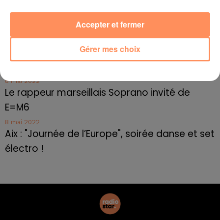
10 mai 2022
Cassis organise sa traditionnelle "Fête du vin"
Accepter et fermer
10 mai 2022
Gérer mes choix
Marseille : appel à témoins pour retrouver
Frédéric Pache
8 mai 2022
Le rappeur marseillais Soprano invité de
E=M6
8 mai 2022
Aix : "Journée de l’Europe", soirée danse et set
électro !