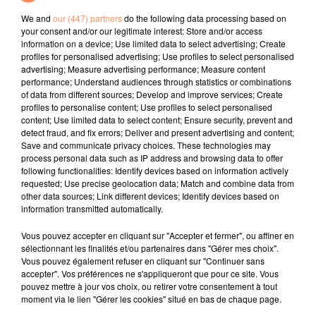
besoin d'aide. Ma mère a appelé les pompiers, et moi,
j'ai sauté",
a raconté Loucia, qui a agi "sans réfléchir".
We and
our (447) partners
do the following data processing based on
your consent and/or our legitimate interest: Store and/or access
"Il s'est agrippé à moi, et j'ai pu le ramener au bord."
information on a device; Use limited data to select advertising; Create
profiles for personalised advertising; Use profiles to select personalised
La jeune fille va recevoir la médaille de la ville pour
advertising; Measure advertising performance; Measure content
son acte héroïque.
performance; Understand audiences through statistics or combinations
of data from different sources; Develop and improve services; Create
fil actus
profiles to personalise content; Use profiles to select personalised
content; Use limited data to select content; Ensure security, prevent and
detect fraud, and fix errors; Deliver and present advertising and content;
4 juillet 2022
Save and communicate privacy choices. These technologies may
Radio Star Live avec Dadju
process personal data such as IP address and browsing data to offer
following functionalities: Identify devices based on information actively
27 juin 2022
requested; Use precise geolocation data; Match and combine data from
Marseille : une application pour mettre en
other data sources; Link different devices; Identify devices based on
information transmitted automatically.
relation extras et...
Vous pouvez accepter en cliquant sur "Accepter et fermer", ou affiner en
27 juin 2022
sélectionnant les finalités et/ou partenaires dans "Gérer mes choix".
Le cocholed pour jouer à la pétanque
Vous pouvez également refuser en cliquant sur "Continuer sans
jusqu'au bout de la nuit !
accepter". Vos préférences ne s'appliqueront que pour ce site. Vous
pouvez mettre à jour vos choix, ou retirer votre consentement à tout
10 mai 2022
moment via le lien "Gérer les cookies" situé en bas de chaque page.
Toulon : des quais électrifiés pour 2023 !