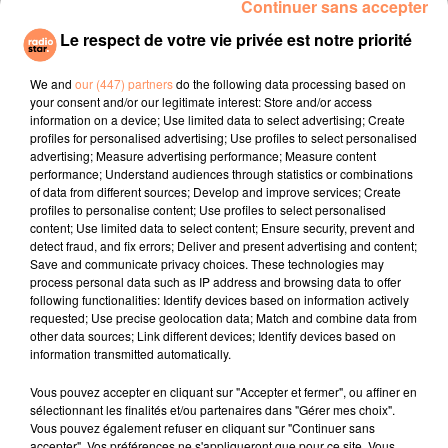
Continuer sans accepter
phoques et les pingouins qui ont besoin de gros stocks
Le respect de votre vie privée est notre priorité
de poissons. Il faut également garder de nombreux
animaux au chaud, ce qui signifie qu’il n’est pas
We and
our (447) partners
do the following data processing based on
possible de réduire la facture d’électricité.
your consent and/or our legitimate interest: Store and/or access
information on a device; Use limited data to select advertising; Create
Une collecte a été lancée pour tenter de sauver les
profiles for personalised advertising; Use profiles to select personalised
animaux du parc de Neumunster. Les zoos allemands
advertising; Measure advertising performance; Measure content
performance; Understand audiences through statistics or combinations
demandent 100 millions € d’aides publiques. Nombre
of data from different sources; Develop and improve services; Create
d’entre eux ont mis leur personnel en congé pour
profiles to personalise content; Use profiles to select personalised
essayer survivre à la crise.
content; Use limited data to select content; Ensure security, prevent and
detect fraud, and fix errors; Deliver and present advertising and content;
fil actus
Save and communicate privacy choices. These technologies may
process personal data such as IP address and browsing data to offer
following functionalities: Identify devices based on information actively
4 juillet 2022
requested; Use precise geolocation data; Match and combine data from
Radio Star Live avec Dadju
other data sources; Link different devices; Identify devices based on
information transmitted automatically.
27 juin 2022
Marseille : une application pour mettre en
Vous pouvez accepter en cliquant sur "Accepter et fermer", ou affiner en
sélectionnant les finalités et/ou partenaires dans "Gérer mes choix".
relation extras et...
Vous pouvez également refuser en cliquant sur "Continuer sans
accepter". Vos préférences ne s'appliqueront que pour ce site. Vous