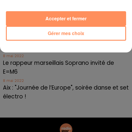
Toulon : des quais électrifiés pour 2023 !
10 mai 2022
Accepter et fermer
Cassis organise sa traditionnelle "Fête du vin"
10 mai 2022
Gérer mes choix
Marseille : appel à témoins pour retrouver
Frédéric Pache
8 mai 2022
Le rappeur marseillais Soprano invité de
E=M6
8 mai 2022
Aix : "Journée de l’Europe", soirée danse et set
électro !