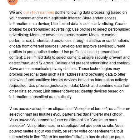
africain et c'est tout à fait normal puisqu'il s'agit en
réalité d'un âne, comme l'ont confirmé plusieurs
We and
our (447) partners
do the following data processing based on
vétérinaires locaux.
your consent and/or our legitimate interest: Store and/or access
information on a device; Use limited data to select advertising; Create
Selon eux, les gestionnaires du zoo auraient peint un
profiles for personalised advertising; Use profiles to select personalised
âne en zèbre. Avec les fortes chaleurs la couleur noire
advertising; Measure advertising performance; Measure content
performance; Understand audiences through statistics or combinations
aurait coulé sur le visage de la bête.
of data from different sources; Develop and improve services; Create
fil actus
profiles to personalise content; Use profiles to select personalised
content; Use limited data to select content; Ensure security, prevent and
detect fraud, and fix errors; Deliver and present advertising and content;
Save and communicate privacy choices. These technologies may
4 juillet 2022
process personal data such as IP address and browsing data to offer
Radio Star Live avec Dadju
following functionalities: Identify devices based on information actively
requested; Use precise geolocation data; Match and combine data from
27 juin 2022
other data sources; Link different devices; Identify devices based on
Marseille : une application pour mettre en
information transmitted automatically.
relation extras et...
Vous pouvez accepter en cliquant sur "Accepter et fermer", ou affiner en
27 juin 2022
sélectionnant les finalités et/ou partenaires dans "Gérer mes choix".
Le cocholed pour jouer à la pétanque
Vous pouvez également refuser en cliquant sur "Continuer sans
accepter". Vos préférences ne s'appliqueront que pour ce site. Vous
jusqu'au bout de la nuit !
pouvez mettre à jour vos choix, ou retirer votre consentement à tout
moment via le lien "Gérer les cookies" situé en bas de chaque page.
10 mai 2022