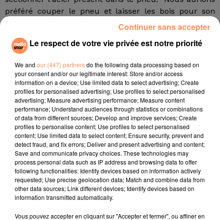
préféré couper le pneu et laisser les bois pour son
activité d'orniérage" a déclaré Scott Murdoch, un des
Continuer sans accepter
officiers ayant pris part à l'opération. Mais : "c'était
Le respect de votre vie privée est notre priorité
trop difficile de l'enlever."
Une fois l'animal de 250 kg libéré de ce calvaire qu'il
We and
our (447) partners
do the following data processing based on
your consent and/or our legitimate interest: Store and/or access
supportait depuis au moins deux ans, les officiers ont
information on a device; Use limited data to select advertising; Create
été très surpris de sa bonne santé. "C'était assez
profiles for personalised advertising; Use profiles to select personalised
choquant de voir à quel point il allait bien". Le wapiti
advertising; Measure advertising performance; Measure content
performance; Understand audiences through statistics or combinations
avait passé des années avec ce pneu qui pesait une
of data from different sources; Develop and improve services; Create
vingtaine de kilogrammes ont estimé les officiers.
profiles to personalise content; Use profiles to select personalised
Enfin, tout est bien qui finit bien dans cette histoire
content; Use limited data to select content; Ensure security, prevent and
detect fraud, and fix errors; Deliver and present advertising and content;
folle. Reste néanmoins à savoir comment ce pneu
Save and communicate privacy choices. These technologies may
s'était retrouvé là...
process personal data such as IP address and browsing data to offer
following functionalities: Identify devices based on information actively
fil actus
requested; Use precise geolocation data; Match and combine data from
other data sources; Link different devices; Identify devices based on
information transmitted automatically.
4 juillet 2022
Radio Star Live avec Dadju
Vous pouvez accepter en cliquant sur "Accepter et fermer", ou affiner en