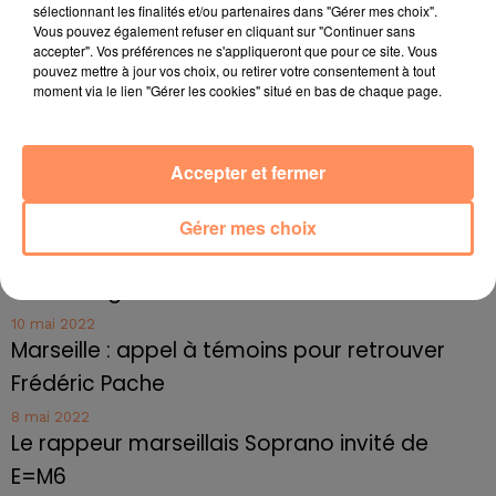
sélectionnant les finalités et/ou partenaires dans "Gérer mes choix".
27 juin 2022
Vous pouvez également refuser en cliquant sur "Continuer sans
Marseille : une application pour mettre en
accepter". Vos préférences ne s'appliqueront que pour ce site. Vous
pouvez mettre à jour vos choix, ou retirer votre consentement à tout
relation extras et...
moment via le lien "Gérer les cookies" situé en bas de chaque page.
27 juin 2022
Le cocholed pour jouer à la pétanque
jusqu'au bout de la nuit !
Accepter et fermer
10 mai 2022
Gérer mes choix
Toulon : des quais électrifiés pour 2023 !
10 mai 2022
Cassis organise sa traditionnelle "Fête du vin"
10 mai 2022
Marseille : appel à témoins pour retrouver
Frédéric Pache
8 mai 2022
Le rappeur marseillais Soprano invité de
E=M6