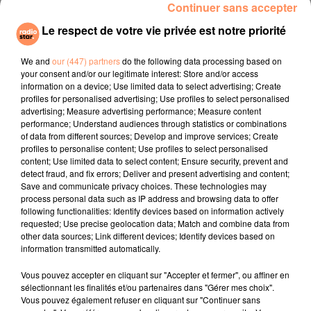
Continuer sans accepter
télévision publique.
Le respect de votre vie privée est notre priorité
L'impression de voir des formes humaines ou animales
dans les vagues, les nuages, les rochers... sont des
We and
our (447) partners
do the following data processing based on
your consent and/or our legitimate interest: Store and/or access
exemples classiques de paréidolie, une sorte d'illusion
information on a device; Use limited data to select advertising; Create
d'optique générée par le cerveau. Cette faculté
profiles for personalised advertising; Use profiles to select personalised
d'associer un stimulus visuel sans forme à un élément
advertising; Measure advertising performance; Measure content
performance; Understand audiences through statistics or combinations
identifiable serait davantage répandue chez les
of data from different sources; Develop and improve services; Create
femmes que chez les hommes, d'après une étude
profiles to personalise content; Use profiles to select personalised
publiée dans le magazine Science et vie.
content; Use limited data to select content; Ensure security, prevent and
detect fraud, and fix errors; Deliver and present advertising and content;
fil actus
Save and communicate privacy choices. These technologies may
process personal data such as IP address and browsing data to offer
following functionalities: Identify devices based on information actively
requested; Use precise geolocation data; Match and combine data from
4 juillet 2022
other data sources; Link different devices; Identify devices based on
Radio Star Live avec Dadju
information transmitted automatically.
27 juin 2022
Marseille : une application pour mettre en
Vous pouvez accepter en cliquant sur "Accepter et fermer", ou affiner en
sélectionnant les finalités et/ou partenaires dans "Gérer mes choix".
relation extras et...
Vous pouvez également refuser en cliquant sur "Continuer sans