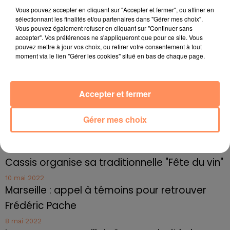
4 juillet 2022
Vous pouvez accepter en cliquant sur "Accepter et fermer", ou affiner en
Radio Star Live avec Dadju
sélectionnant les finalités et/ou partenaires dans "Gérer mes choix".
Vous pouvez également refuser en cliquant sur "Continuer sans
27 juin 2022
accepter". Vos préférences ne s'appliqueront que pour ce site. Vous
Marseille : une application pour mettre en
pouvez mettre à jour vos choix, ou retirer votre consentement à tout
moment via le lien "Gérer les cookies" situé en bas de chaque page.
relation extras et...
27 juin 2022
Le cocholed pour jouer à la pétanque
Accepter et fermer
jusqu'au bout de la nuit !
Gérer mes choix
10 mai 2022
Toulon : des quais électrifiés pour 2023 !
10 mai 2022
Cassis organise sa traditionnelle "Fête du vin"
10 mai 2022
Marseille : appel à témoins pour retrouver
Frédéric Pache
8 mai 2022