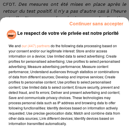
CFDT.
Des mesures ont été mises en place après le
retour du test positif. Il n'y a pas d'autre cas à l'heure
actuelle. Nous avons des réunions avec la direction,
Continuer sans accepter
dont une du comité social et économique prévue
mardi 10 mars et dont l'ordre du jour a été modifié
Le respect de votre vie privée est notre priorité
pour évoquer le coronavirus. La médecine du travail
est aux côtés des salariés."
We and
our (447) partners
do the following data processing based on
your consent and/or our legitimate interest: Store and/or access
information on a device; Use limited data to select advertising; Create
La direction d'Euro Disney indique que ce salarié n'a
profiles for personalised advertising; Use profiles to select personalised
jamais été en contact avec les visiteurs puisqu'il
advertising; Measure advertising performance; Measure content
performance; Understand audiences through statistics or combinations
travaille de nuit quand le parc est fermé. Il était en
of data from different sources; Develop and improve services; Create
arrêt maladie depuis plusieurs jours car il ne se
profiles to personalise content; Use profiles to select personalised
sentait pas très bien. Et puis, dimanche, il a
content; Use limited data to select content; Ensure security, prevent and
detect fraud, and fix errors; Deliver and present advertising and content;
effectivement été diagnostiqué positif.
Save and communicate privacy choices. These technologies may
Malgré ce premier cas, Disneyland Paris reste ouvert
process personal data such as IP address and browsing data to offer
ce lundi.
following functionalities: Identify devices based on information actively
requested; Use precise geolocation data; Match and combine data from
fil actus
other data sources; Link different devices; Identify devices based on
information transmitted automatically.