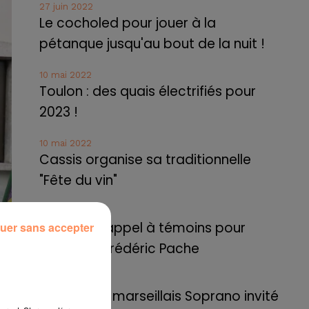
27 juin 2022
Le cocholed pour jouer à la
pétanque jusqu'au bout de la nuit !
10 mai 2022
Toulon : des quais électrifiés pour
2023 !
10 mai 2022
Cassis organise sa traditionnelle
"Fête du vin"
10 mai 2022
Marseille : appel à témoins pour
uer sans accepter
retrouver Frédéric Pache
8 mai 2022
Le rappeur marseillais Soprano invité