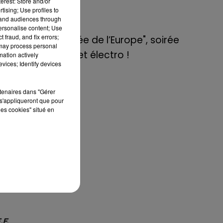
erest: Store and/or
de E=M6
tising; Use profiles to
tand audiences through
personalise content; Use
8 mai 2022
 fraud, and fix errors;
Aix : "Journée de l’Europe", soirée
di,
 may process personal
ort
danse et set électro !
mation actively
vices; Identify devices
 à
yée
rtenaires dans "Gérer
s'appliqueront que pour
 du
les cookies" situé en
 de
éjà
rès
.F.