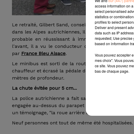
We and
our (447) partn
access information on a 
select personalised ad
statistics or combinatio
profiles to select person
Le retraité, Gilbert Sand, conseiller municipal de 
Deliver and present adv
dans les Alpes autrichiennes, il a eu le réflexe q
data such as IP address 
requested; Use precise g
probable en réussissant à immobiliser un bus au
based on information tra
l'avant, il a vu le conducteur du car tomber dans 
par
France Bleu Alsace
.
Vous pouvez accepter en 
mes choix". Vous pouvez
Le minibus est sorti de la route, les passagers hu
ce site. Vous pouvez met
chauffeur et écrasé la pédale de frein, stoppant le v
bas de chaque page.
mètres de profondeur.
La chute évitée pour 5 cm...
La police autrichienne a fait savoir que la chute av
engagée au-dessus du parapet de protection, sur le
un témoignage, "la roue arrière droite était déjà soul
Neuf personnes ont tout de même été hospitalisées. L