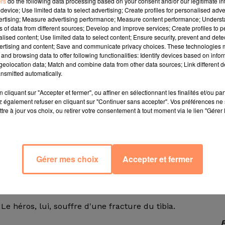
ers
do the following data processing based on your consent and/or our legitimate int
device; Use limited data to select advertising; Create profiles for personalised adver
vertising; Measure advertising performance; Measure content performance; Unders
ns of data from different sources; Develop and improve services; Create profiles to 
alised content; Use limited data to select content; Ensure security, prevent and detect
Wimmenau, dans le Bas-Rhin a évité une catastrophe. Same
ertising and content; Save and communicate privacy choices. These technologies
ui a permis de sauver pas moins de 22 personnes d'une m
and browsing data to offer following functionalities: Identify devices based on infor
eolocation data; Match and combine data from other data sources; Link different de
-dessus du ravin après le malaise du chauffeur. Assis
nsmitted automatically.
l'allée centrale, raconte-t-il dans une information rela
cliquant sur "Accepter et fermer", ou affiner en sélectionnant les finalités et/ou pa
 également refuser en cliquant sur "Continuer sans accepter". Vos préférences ne 
rlaient d’effroi. L’homme de 65 ans a sauté sur le siège
tre à jour vos choix, ou retirer votre consentement à tout moment via le lien "Gérer 
éhicule qui prenait la direction d’un ravin d’une centaine
Gérer mes choix
Accepter et fermer
ait été évitée de peu, puisqu'une partie du car s'était d
 point de faire une chute d'une centaine de mètres. D'ap
evée. Ça s'est joué à 5 centimètres".
e héros, lui, souffre d'une fracture du tibia.
E