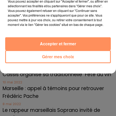
Vous pouvez accepter en cliquant sur "Accepter et fermer", ou affiner en
Radio Star Live avec Dadju
sélectionnant les finalités et/ou partenaires dans "Gérer mes choix".
Vous pouvez également refuser en cliquant sur "Continuer sans
27 juin 2022
accepter". Vos préférences ne s'appliqueront que pour ce site. Vous
Marseille : une application pour mettre en
pouvez mettre à jour vos choix, ou retirer votre consentement à tout
relation extras et...
moment via le lien "Gérer les cookies" situé en bas de chaque page.
27 juin 2022
Le cocholed pour jouer à la pétanque
Accepter et fermer
jusqu'au bout de la nuit !
10 mai 2022
Gérer mes choix
Toulon : des quais électrifiés pour 2023 !
10 mai 2022
Cassis organise sa traditionnelle "Fête du vin"
10 mai 2022
Marseille : appel à témoins pour retrouver
Frédéric Pache
8 mai 2022
Le rappeur marseillais Soprano invité de