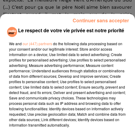
(...) C’est pour ça que le père Noël aime bien savourer
l’instant quand il met la main sur de la neige
Continuer sans accepter
colombienne de très bonne qualité".
Le respect de votre vie privée est notre priorité
Une porte-parole de Walmart a confirmé mardi que
les vêtements en question avaient été retirés du site
We and
our (447) partners
do the following data processing based on
your consent and/or our legitimate interest: Store and/or access
canadien pendant le week-end, et qu’ils n’avaient pas
information on a device; Use limited data to select advertising; Create
été commercialisés en magasin. Elle n’a cependant pas
profiles for personalised advertising; Use profiles to select personalised
précisé combien de temps ils étaient restés
advertising; Measure advertising performance; Measure content
performance; Understand audiences through statistics or combinations
disponibles à la vente.
of data from different sources; Develop and improve services; Create
profiles to personalise content; Use profiles to select personalised
Ces pulls "ne représentent pas les valeurs de Walmart
content; Use limited data to select content; Ensure security, prevent and
et n’ont pas leur place sur notre site internet", a
detect fraud, and fix errors; Deliver and present advertising and content;
annoncé l’entreprise dans un communiqué, en
Save and communicate privacy choices. These technologies may
process personal data such as IP address and browsing data to offer
présentant ses excuses.
following functionalities: Identify devices based on information actively
fil actus
requested; Use precise geolocation data; Match and combine data from
other data sources; Link different devices; Identify devices based on
information transmitted automatically.
4 juillet 2022