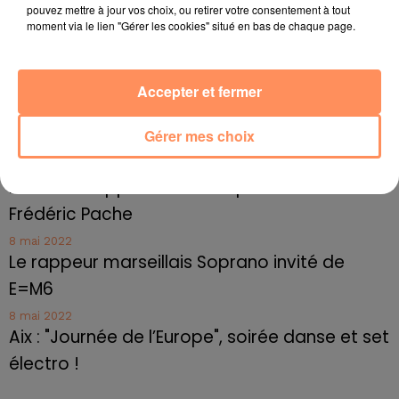
pouvez mettre à jour vos choix, ou retirer votre consentement à tout
Le cocholed pour jouer à la pétanque
moment via le lien "Gérer les cookies" situé en bas de chaque page.
jusqu'au bout de la nuit !
10 mai 2022
Toulon : des quais électrifiés pour 2023 !
Accepter et fermer
10 mai 2022
Gérer mes choix
Cassis organise sa traditionnelle "Fête du vin"
10 mai 2022
Marseille : appel à témoins pour retrouver
Frédéric Pache
8 mai 2022
Le rappeur marseillais Soprano invité de
E=M6
8 mai 2022
Aix : "Journée de l’Europe", soirée danse et set
électro !