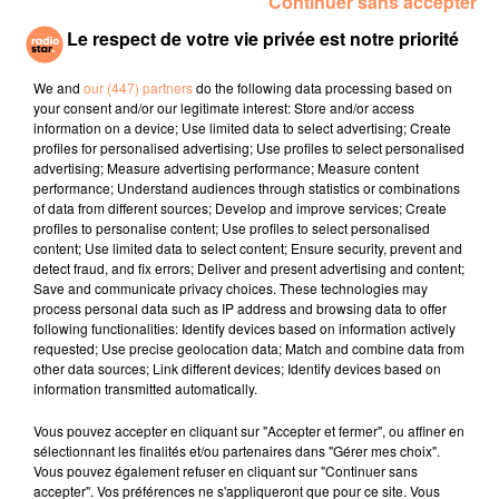
Continuer sans accepter
fait peur, raconte une de ses anciennes élèves. Mais
Le respect de votre vie privée est notre priorité
mes parents m'ont encouragé à ne plus avoir peur et
maintenant je n'en ai plus peur. C'est même presque
We and
our (447) partners
do the following data processing based on
mon prof préféré. C'est un professeur plus gentil que
your consent and/or our legitimate interest: Store and/or access
ce que j'avais pensé en fait."
information on a device; Use limited data to select advertising; Create
profiles for personalised advertising; Use profiles to select personalised
Sylvain explique que tout se passe bien avec les
advertising; Measure advertising performance; Measure content
parents des enfants de sa classe et "avec les enfants
performance; Understand audiences through statistics or combinations
of data from different sources; Develop and improve services; Create
aussi. Une fois passée la surprise, on travaille bien et
profiles to personalise content; Use profiles to select personalised
ils trouvent que je suis le plus cool."
content; Use limited data to select content; Ensure security, prevent and
detect fraud, and fix errors; Deliver and present advertising and content;
fil actus
Save and communicate privacy choices. These technologies may
process personal data such as IP address and browsing data to offer
following functionalities: Identify devices based on information actively
4 juillet 2022
requested; Use precise geolocation data; Match and combine data from
Radio Star Live avec Dadju
other data sources; Link different devices; Identify devices based on
information transmitted automatically.
27 juin 2022
Marseille : une application pour mettre en
Vous pouvez accepter en cliquant sur "Accepter et fermer", ou affiner en
sélectionnant les finalités et/ou partenaires dans "Gérer mes choix".
relation extras et...
Vous pouvez également refuser en cliquant sur "Continuer sans
accepter". Vos préférences ne s'appliqueront que pour ce site. Vous
27 juin 2022