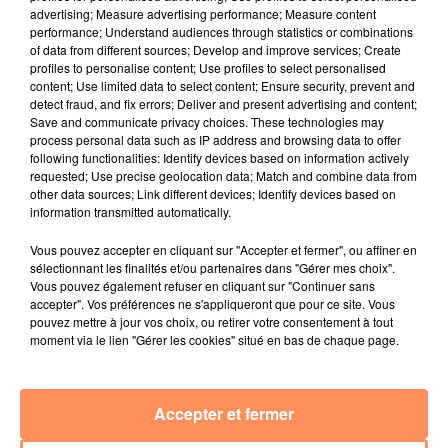
advertising; Measure advertising performance; Measure content
performance; Understand audiences through statistics or combinations
4 juillet 2022
of data from different sources; Develop and improve services; Create
Radio Star Live avec Dadju
profiles to personalise content; Use profiles to select personalised
content; Use limited data to select content; Ensure security, prevent and
27 juin 2022
detect fraud, and fix errors; Deliver and present advertising and content;
Marseille : une application pour mettre en
Save and communicate privacy choices. These technologies may
relation extras et...
process personal data such as IP address and browsing data to offer
following functionalities: Identify devices based on information actively
27 juin 2022
requested; Use precise geolocation data; Match and combine data from
Le cocholed pour jouer à la pétanque
other data sources; Link different devices; Identify devices based on
information transmitted automatically.
jusqu'au bout de la nuit !
Vous pouvez accepter en cliquant sur "Accepter et fermer", ou affiner en
10 mai 2022
sélectionnant les finalités et/ou partenaires dans "Gérer mes choix".
Toulon : des quais électrifiés pour 2023 !
Vous pouvez également refuser en cliquant sur "Continuer sans
accepter". Vos préférences ne s'appliqueront que pour ce site. Vous
10 mai 2022
pouvez mettre à jour vos choix, ou retirer votre consentement à tout
Cassis organise sa traditionnelle "Fête du vin"
moment via le lien "Gérer les cookies" situé en bas de chaque page.
10 mai 2022
Marseille : appel à témoins pour retrouver
Frédéric Pache
Accepter et fermer
8 mai 2022