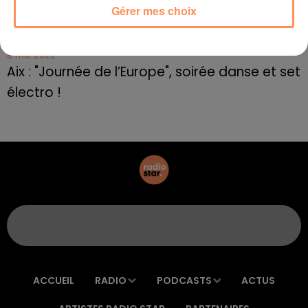
Gérer mes choix
Le rappeur marseillais Soprano invité de
E=M6
8 mai 2022
Aix : "Journée de l’Europe", soirée danse et set
électro !
ACCUEIL
RADIO
PODCASTS
ACTUS