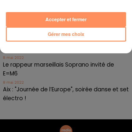
10 mai 2022
Toulon : des quais électrifiés pour 2023 !
10 mai 2022
Accepter et fermer
Cassis organise sa traditionnelle "Fête du vin"
Gérer mes choix
10 mai 2022
Marseille : appel à témoins pour retrouver
Frédéric Pache
8 mai 2022
Le rappeur marseillais Soprano invité de
E=M6
8 mai 2022
Aix : "Journée de l’Europe", soirée danse et set
électro !