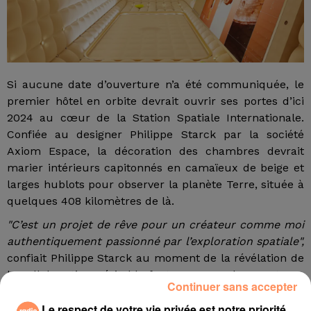
Si aucune date d’ouverture n’a été communiquée, le
premier hôtel en orbite devrait ouvrir ses portes d’ici
2024 au cœur de la Station Spatiale Internationale.
Confiée au designer Philippe Starck par la société
Axiom Espace, la décoration des chambres devrait
marier intérieurs capitonnés en camaïeux de beige et
larges hublots pour observer la planète Terre, située à
quelques 408 kilomètres de là.
"C’est un projet de rêve pour un créateur comme moi
authentiquement passionné par l’exploration spatiale",
confiait Philippe Starck au moment de la révélation de
la collaboration. Véritable fantasme pour les amateurs
Continuer sans accepter
de science-fiction et les férus d’aéronautique, le projet
Le respect de votre vie privée est notre priorité
devrait requérir des conditions très spécifiques : être