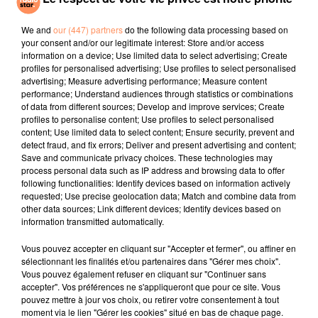
âgé de minimum 21 ans lors du décollage dans
We and
our (447) partners
do the following data processing based on
l’espace, suivre un stage de préparation d’une durée
your consent and/or our legitimate interest: Store and/or access
de quinze jours et, enfin, débourser 55 millions de
information on a device; Use limited data to select advertising; Create
dollars par personne pour 7 à 10 jours de voyage… Des
profiles for personalised advertising; Use profiles to select personalised
advertising; Measure advertising performance; Measure content
modules d’habitation de luxe dont le confort cinq
performance; Understand audiences through statistics or combinations
étoiles sera réservé à l’élite.
of data from different sources; Develop and improve services; Create
fil actus
profiles to personalise content; Use profiles to select personalised
content; Use limited data to select content; Ensure security, prevent and
detect fraud, and fix errors; Deliver and present advertising and content;
Save and communicate privacy choices. These technologies may
4 juillet 2022
process personal data such as IP address and browsing data to offer
Radio Star Live avec Dadju
following functionalities: Identify devices based on information actively
requested; Use precise geolocation data; Match and combine data from
27 juin 2022
other data sources; Link different devices; Identify devices based on
Marseille : une application pour mettre en
information transmitted automatically.
relation extras et...
Vous pouvez accepter en cliquant sur "Accepter et fermer", ou affiner en
sélectionnant les finalités et/ou partenaires dans "Gérer mes choix".
27 juin 2022
Vous pouvez également refuser en cliquant sur "Continuer sans
Le cocholed pour jouer à la pétanque
accepter". Vos préférences ne s'appliqueront que pour ce site. Vous
jusqu'au bout de la nuit !
pouvez mettre à jour vos choix, ou retirer votre consentement à tout
moment via le lien "Gérer les cookies" situé en bas de chaque page.