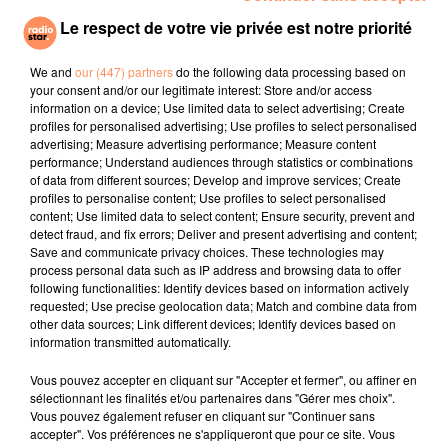
Le respect de votre vie privée est notre priorité
We and
our (447) partners
do the following data processing based on
your consent and/or our legitimate interest: Store and/or access
information on a device; Use limited data to select advertising; Create
profiles for personalised advertising; Use profiles to select personalised
advertising; Measure advertising performance; Measure content
performance; Understand audiences through statistics or combinations
of data from different sources; Develop and improve services; Create
profiles to personalise content; Use profiles to select personalised
content; Use limited data to select content; Ensure security, prevent and
fil actus
detect fraud, and fix errors; Deliver and present advertising and content;
Save and communicate privacy choices. These technologies may
process personal data such as IP address and browsing data to offer
following functionalities: Identify devices based on information actively
4 juillet 2022
requested; Use precise geolocation data; Match and combine data from
Radio Star Live avec Dadju
other data sources; Link different devices; Identify devices based on
information transmitted automatically.
27 juin 2022
Marseille : une application pour mettre en
Vous pouvez accepter en cliquant sur "Accepter et fermer", ou affiner en
relation extras et...
sélectionnant les finalités et/ou partenaires dans "Gérer mes choix".
Vous pouvez également refuser en cliquant sur "Continuer sans
27 juin 2022
accepter". Vos préférences ne s'appliqueront que pour ce site. Vous