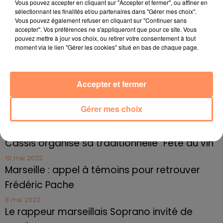
Vous pouvez accepter en cliquant sur "Accepter et fermer", ou affiner en
Radio Star Live avec Dadju
sélectionnant les finalités et/ou partenaires dans "Gérer mes choix".
Vous pouvez également refuser en cliquant sur "Continuer sans
27 juin 2022
accepter". Vos préférences ne s'appliqueront que pour ce site. Vous
Marseille : une application pour mettre en
pouvez mettre à jour vos choix, ou retirer votre consentement à tout
relation extras et...
moment via le lien "Gérer les cookies" situé en bas de chaque page.
27 juin 2022
Le cocholed pour jouer à la pétanque
Accepter et fermer
jusqu'au bout de la nuit !
10 mai 2022
Gérer mes choix
Toulon : des quais électrifiés pour 2023 !
10 mai 2022
Cassis organise sa traditionnelle "Fête du vin"
10 mai 2022
Marseille : appel à témoins pour retrouver
Frédéric Pache
8 mai 2022
Le rappeur marseillais Soprano invité de