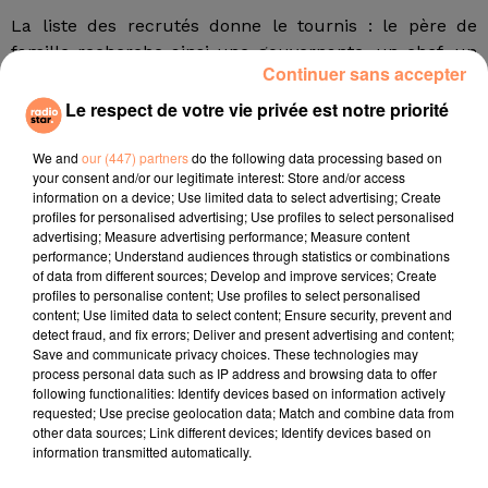
La liste des recrutés donne le tournis : le père de
famille recherche ainsi une gouvernante, un chef, un
Continuer sans accepter
majordome, trois valets de pied, un gestionnaire pour
la demeure, un chauffeur, trois femmes de chambre
Le respect de votre vie privée est notre priorité
ainsi qu’un jardinier.
We and
our (447) partners
do the following data processing based on
Les fiches de postes précisent que la gouvernante doit
your consent and/or our legitimate interest: Store and/or access
être "énergique et souriante" et que la majordome doit
information on a device; Use limited data to select advertising; Create
profiles for personalised advertising; Use profiles to select personalised
superviser toute l’équipe. Quant aux valets de pied, ils
advertising; Measure advertising performance; Measure content
devront tout simplement "ouvrir la porte à l’étudiante
performance; Understand audiences through statistics or combinations
dès que possible", dresser la table et servir les
of data from different sources; Develop and improve services; Create
profiles to personalise content; Use profiles to select personalised
plats. Quant aux salaires, ils tourneront autour de 30
content; Use limited data to select content; Ensure security, prevent and
000 livres (33 600 euros) par an. Ainsi entourée, la
detect fraud, and fix errors; Deliver and present advertising and content;
jeune étudiante aura intérêt à revenir avec de bonnes
Save and communicate privacy choices. These technologies may
process personal data such as IP address and browsing data to offer
notes…
following functionalities: Identify devices based on information actively
fil actus
requested; Use precise geolocation data; Match and combine data from
other data sources; Link different devices; Identify devices based on
information transmitted automatically.
4 juillet 2022