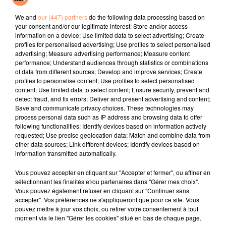
Près d’un Français sur deux (46 %), dit être à
We and
our (447) partners
do the following data processing based on
your consent and/or our legitimate interest: Store and/or access
découvert au moins une fois par an. Un chiffre lui
information on a device; Use limited data to select advertising; Create
aussi en baisse par rapport à 2020, où ils étaient 51 %.
profiles for personalised advertising; Use profiles to select personalised
Dans le détail, 19 % le sont tous les mois, 13 % tous les
advertising; Measure advertising performance; Measure content
performance; Understand audiences through statistics or combinations
trimestres et 15 % une fois dans l’année.
of data from different sources; Develop and improve services; Create
fil actus
profiles to personalise content; Use profiles to select personalised
content; Use limited data to select content; Ensure security, prevent and
detect fraud, and fix errors; Deliver and present advertising and content;
Save and communicate privacy choices. These technologies may
4 juillet 2022
process personal data such as IP address and browsing data to offer
Radio Star Live avec Dadju
following functionalities: Identify devices based on information actively
requested; Use precise geolocation data; Match and combine data from
27 juin 2022
other data sources; Link different devices; Identify devices based on
Marseille : une application pour mettre en
information transmitted automatically.
relation extras et...
Vous pouvez accepter en cliquant sur "Accepter et fermer", ou affiner en
27 juin 2022
sélectionnant les finalités et/ou partenaires dans "Gérer mes choix".
Le cocholed pour jouer à la pétanque
Vous pouvez également refuser en cliquant sur "Continuer sans
accepter". Vos préférences ne s'appliqueront que pour ce site. Vous
jusqu'au bout de la nuit !
pouvez mettre à jour vos choix, ou retirer votre consentement à tout
moment via le lien "Gérer les cookies" situé en bas de chaque page.
10 mai 2022