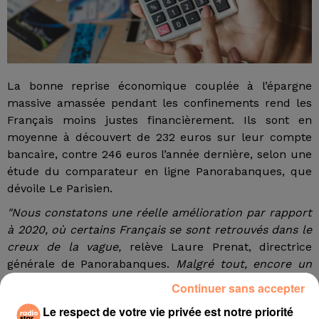
La bonne reprise économique couplée à l’épargne
massive amassée pendant les confinements rend les
Français moins justes financièrement. Ils sont en
moyenne à découvert de 232 euros sur leur compte
bancaire, contre 246 euros l’année dernière, selon une
étude du comparateur en ligne Panorabanques, que
dévoile Le Parisien.
"Nous constatons une réelle amélioration par rapport
à 2020, où certains Français se sont retrouvés dans le
creux de la vague,
relève Laure Prenat, directrice
générale de Panorabanques.
Malgré tout, encore un
tiers des Français estiment leur pouvoir d’achat faible
Continuer sans accepter
(36 %). Surtout, le découvert reste une fatalité pour
Le respect de votre vie privée est notre priorité
beaucoup d’entre eux."