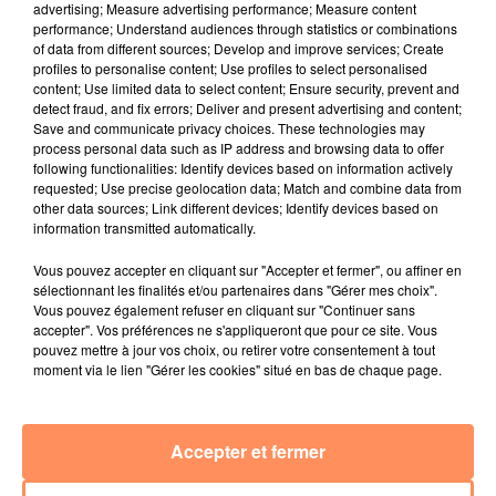
advertising; Measure advertising performance; Measure content
4 juillet 2022
performance; Understand audiences through statistics or combinations
Radio Star Live avec Dadju
of data from different sources; Develop and improve services; Create
profiles to personalise content; Use profiles to select personalised
27 juin 2022
content; Use limited data to select content; Ensure security, prevent and
Marseille : une application pour mettre en
detect fraud, and fix errors; Deliver and present advertising and content;
Save and communicate privacy choices. These technologies may
relation extras et...
process personal data such as IP address and browsing data to offer
following functionalities: Identify devices based on information actively
27 juin 2022
requested; Use precise geolocation data; Match and combine data from
Le cocholed pour jouer à la pétanque
other data sources; Link different devices; Identify devices based on
jusqu'au bout de la nuit !
information transmitted automatically.
10 mai 2022
Vous pouvez accepter en cliquant sur "Accepter et fermer", ou affiner en
Toulon : des quais électrifiés pour 2023 !
sélectionnant les finalités et/ou partenaires dans "Gérer mes choix".
Vous pouvez également refuser en cliquant sur "Continuer sans
10 mai 2022
accepter". Vos préférences ne s'appliqueront que pour ce site. Vous
Cassis organise sa traditionnelle "Fête du vin"
pouvez mettre à jour vos choix, ou retirer votre consentement à tout
moment via le lien "Gérer les cookies" situé en bas de chaque page.
10 mai 2022
Marseille : appel à témoins pour retrouver
Frédéric Pache
Accepter et fermer
8 mai 2022