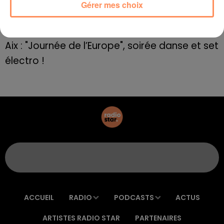
Le rappeur marseillais Soprano invité de
Gérer mes choix
E=M6
8 mai 2022
Aix : "Journée de l’Europe", soirée danse et set
électro !
ACCUEIL
RADIO
PODCASTS
ACTUS
ARTISTES RADIO STAR
PARTENAIRES