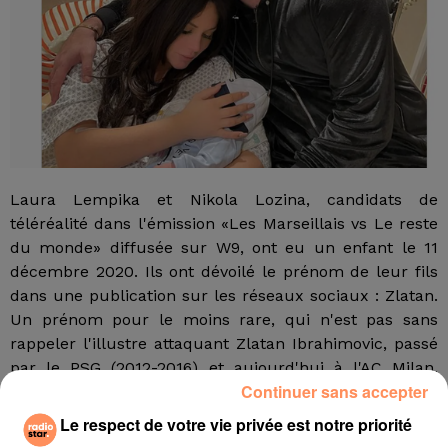
Laura Lempika et Nikola Lozina, candidats de
téléréalité dans l'émission «Les Marseillais vs Le reste
du monde» diffusée sur W9, ont eu un enfant le 11
décembre 2020. Ils ont dévoilé le prénom de leur fils
dans une publication sur les réseaux sociaux : Zlatan.
Un prénom pour le moins rare, qui n'est pas sans
rappeler l'illustre attaquant Zlatan Ibrahimovic, passé
par le PSG (2012-2016) et aujourd'hui à l'AC Milan.
Continuer sans accepter
"Chaque prénom a une signification, le tien mon fils a
été choisi car il signifie en croate "or",
a toutefois
Le respect de votre vie privée est notre priorité
détaillé Nikola Lozina sur Instagram.
À l'image de ton