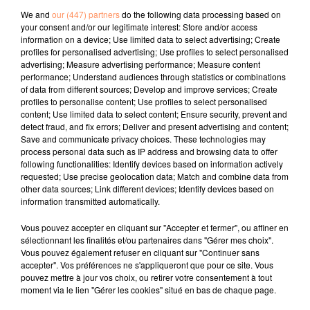
prénom, tu es mon bien le plus précieux sur cette
We and
our (447) partners
do the following data processing based on
your consent and/or our legitimate interest: Store and/or access
terre."
information on a device; Use limited data to select advertising; Create
Cela n'a pas empêché les moqueries sur les réseaux
profiles for personalised advertising; Use profiles to select personalised
advertising; Measure advertising performance; Measure content
sociaux.
performance; Understand audiences through statistics or combinations
fil actus
of data from different sources; Develop and improve services; Create
profiles to personalise content; Use profiles to select personalised
content; Use limited data to select content; Ensure security, prevent and
detect fraud, and fix errors; Deliver and present advertising and content;
4 juillet 2022
Save and communicate privacy choices. These technologies may
Radio Star Live avec Dadju
process personal data such as IP address and browsing data to offer
following functionalities: Identify devices based on information actively
27 juin 2022
requested; Use precise geolocation data; Match and combine data from
Marseille : une application pour mettre en
other data sources; Link different devices; Identify devices based on
information transmitted automatically.
relation extras et...
27 juin 2022
Vous pouvez accepter en cliquant sur "Accepter et fermer", ou affiner en
Le cocholed pour jouer à la pétanque
sélectionnant les finalités et/ou partenaires dans "Gérer mes choix".
Vous pouvez également refuser en cliquant sur "Continuer sans
jusqu'au bout de la nuit !
accepter". Vos préférences ne s'appliqueront que pour ce site. Vous
pouvez mettre à jour vos choix, ou retirer votre consentement à tout
10 mai 2022
moment via le lien "Gérer les cookies" situé en bas de chaque page.
Toulon : des quais électrifiés pour 2023 !