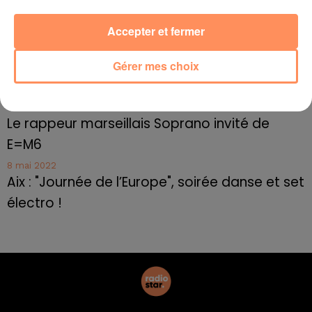
10 mai 2022
Cassis organise sa traditionnelle "Fête du vin"
Accepter et fermer
10 mai 2022
Marseille : appel à témoins pour retrouver
Gérer mes choix
Frédéric Pache
8 mai 2022
Le rappeur marseillais Soprano invité de
E=M6
8 mai 2022
Aix : "Journée de l’Europe", soirée danse et set
électro !