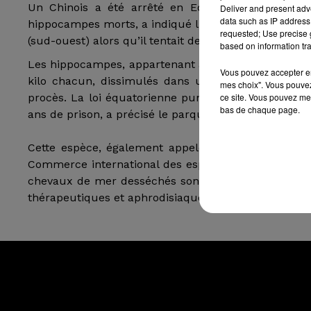
Un Chinois a été arrêté en Equateur alors qu’il t
Deliver and present adv
data such as IP address 
hippocampes morts, a indiqué lundi le parquet. L’ho
requested; Use precise g
(sud-ouest) alors qu’il tentait de monter à bord d’
based on information tra
Les hippocampes, appartenant à une espèce en dange
Vous pouvez accepter en 
kilo chacun, dissimulés dans un de ses bagages. L
mes choix". Vous pouvez
ce site. Vous pouvez met
procès. La loi équatorienne punit les crimes contre 
bas de chaque page.
ans de prison, a précisé le parquet.
Cette espèce, également appelée chevaux de mer, 
Commerce international des espèces de faune et de 
chevaux de mer desséchés sont très prisés dans la 
thérapeutiques et aphrodisiaques, ou bien vendus au