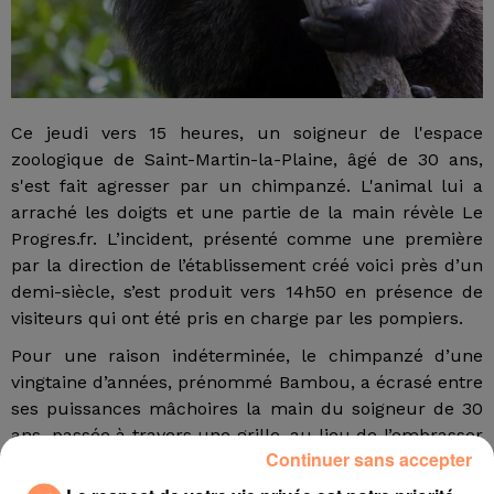
Ce jeudi vers 15 heures, un soigneur de l'espace
zoologique de Saint-Martin-la-Plaine, âgé de 30 ans,
s'est fait agresser par un chimpanzé. L'animal lui a
arraché les doigts et une partie de la main révèle Le
Progres.fr. L’incident, présenté comme une première
par la direction de l’établissement créé voici près d’un
demi-siècle, s’est produit vers 14h50 en présence de
visiteurs qui ont été pris en charge par les pompiers.
Pour une raison indéterminée, le chimpanzé d’une
vingtaine d’années, prénommé Bambou, a écrasé entre
ses puissances mâchoires la main du soigneur de 30
ans, passée à travers une grille, au lieu de l’embrasser
Continuer sans accepter
en guise de geste de soumission. Le trentenaire, qui
exerce depuis une dizaine d’années au sein d’un des