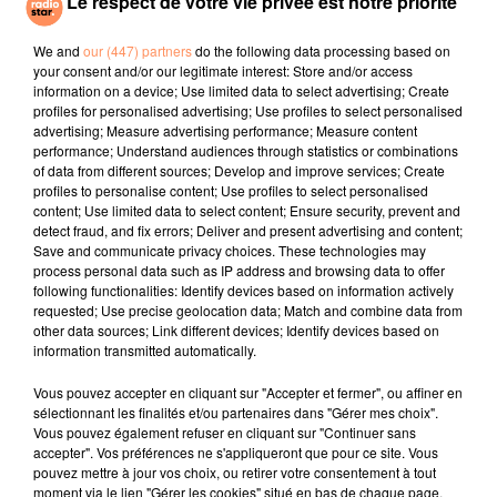
Le respect de votre vie privée est notre priorité
principaux parcs animaliers français spécialisé dans
l’accueil des grands singes, a été héliporté à l’hôpital
We and
our (447) partners
do the following data processing based on
your consent and/or our legitimate interest: Store and/or access
Edouard-Herriot de Lyon.
information on a device; Use limited data to select advertising; Create
profiles for personalised advertising; Use profiles to select personalised
"Sa main est sérieusement endommagée par une
advertising; Measure advertising performance; Measure content
blessure qui laissera de graves séquelles",
ont précisé
performance; Understand audiences through statistics or combinations
les pompiers.
of data from different sources; Develop and improve services; Create
profiles to personalise content; Use profiles to select personalised
fil actus
content; Use limited data to select content; Ensure security, prevent and
detect fraud, and fix errors; Deliver and present advertising and content;
Save and communicate privacy choices. These technologies may
4 juillet 2022
process personal data such as IP address and browsing data to offer
Radio Star Live avec Dadju
following functionalities: Identify devices based on information actively
requested; Use precise geolocation data; Match and combine data from
27 juin 2022
other data sources; Link different devices; Identify devices based on
Marseille : une application pour mettre en
information transmitted automatically.
relation extras et...
Vous pouvez accepter en cliquant sur "Accepter et fermer", ou affiner en
sélectionnant les finalités et/ou partenaires dans "Gérer mes choix".
27 juin 2022
Vous pouvez également refuser en cliquant sur "Continuer sans
Le cocholed pour jouer à la pétanque
accepter". Vos préférences ne s'appliqueront que pour ce site. Vous
pouvez mettre à jour vos choix, ou retirer votre consentement à tout
jusqu'au bout de la nuit !
moment via le lien "Gérer les cookies" situé en bas de chaque page.