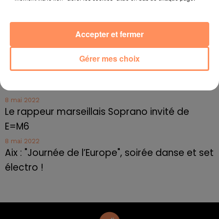
10 mai 2022
Toulon : des quais électrifiés pour 2023 !
Accepter et fermer
10 mai 2022
Cassis organise sa traditionnelle "Fête du vin"
Gérer mes choix
10 mai 2022
Marseille : appel à témoins pour retrouver
Frédéric Pache
8 mai 2022
Le rappeur marseillais Soprano invité de
E=M6
8 mai 2022
Aix : "Journée de l’Europe", soirée danse et set
électro !